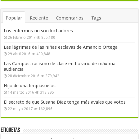
Popular
Reciente
Comentarios
Tags
Los enfermos no son luchadores
26 febrero 2017
855,180
Las lágrimas de las niñas esclavas de Amancio Ortega
29 abril 2016
400,848
Las Campos: racismo de clase en horario de máxima
audiencia
28 diciembre 2016
379,942
Hijo de una limpiasuelos
14 marzo 2016
318,995
El secreto de que Susana Díaz tenga más avales que votos
22 mayo 2017
162,896
Etiquetas