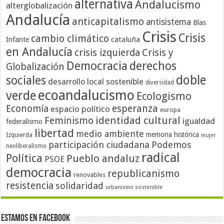
alternativa
Andalucismo
alterglobalización
Andalucía
anticapitalismo
antisistema
Blas
Crisis
Crisis
cambio climático
cataluña
Infante
en Andalucía
crisis izquierda
Crisis y
Democracia
derechos
Globalización
doble
sociales
desarrollo local sostenible
diversidad
ecoandalucismo
verde
Ecologismo
Economía
esperanza
espacio político
europa
identidad cultural
Feminismo
igualdad
federalismo
libertad
medio ambiente
memoria histórica
Izquierda
mujer
participación ciudadana
Podemos
neoliberalismo
radical
Política
Pueblo andaluz
PSOE
democracia
republicanismo
renovables
resistencia
solidaridad
urbanismo sostenible
Estamos en Facebook