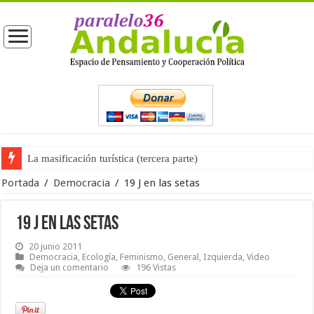
La masificación turística (tercera parte)
La opinión pública ante las próximas elecciones generales
Portada
/
Democracia
/
19 J en las setas
19 J en las setas
20 junio 2011
Democracia
,
Ecología
,
Feminismo
,
General
,
Izquierda
,
Video
Deja un comentario
196 Vistas