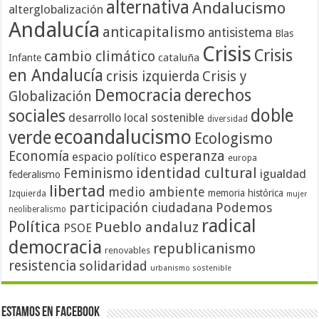
alternativa
Andalucismo
alterglobalización
Andalucía
anticapitalismo
antisistema
Blas
Crisis
Crisis
cambio climático
cataluña
Infante
en Andalucía
crisis izquierda
Crisis y
Democracia
derechos
Globalización
doble
sociales
desarrollo local sostenible
diversidad
ecoandalucismo
verde
Ecologismo
Economía
esperanza
espacio político
europa
identidad cultural
Feminismo
igualdad
federalismo
libertad
medio ambiente
memoria histórica
Izquierda
mujer
participación ciudadana
Podemos
neoliberalismo
radical
Política
Pueblo andaluz
PSOE
democracia
republicanismo
renovables
resistencia
solidaridad
urbanismo sostenible
Estamos en Facebook