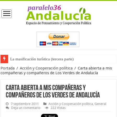
La masificación turística (tercera parte)
La opinión pública ante las próximas elecciones generales
Portada
/
Acción y Cooperación política
/
Carta abierta a mis
compañeras y compañeros de Los Verdes de Andalucía
Carta abierta a mis compañeras y
compañeros de Los Verdes de Andalucía
7 septiembre 2011
Acción y Cooperación política
,
General
Deja un comentario
222 Vistas