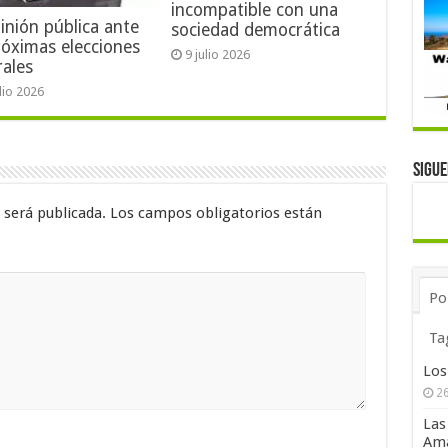
incompatible con una
inión pública ante
sociedad democrática
róximas elecciones
9 julio 2026
rales
ulio 2026
Sigu
 será publicada.
Los campos obligatorios están
Po
Ta
Los
26
Las
Ama