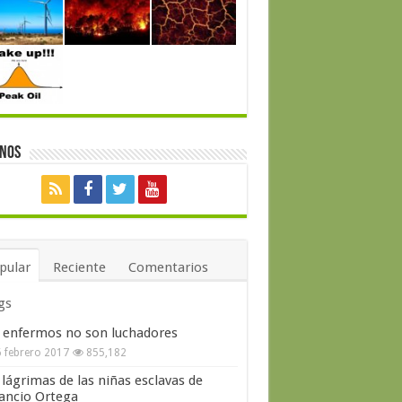
enos
pular
Reciente
Comentarios
gs
 enfermos no son luchadores
 febrero 2017
855,182
 lágrimas de las niñas esclavas de
ncio Ortega