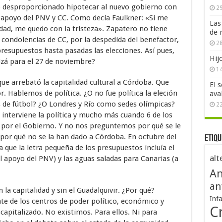
lo desproporcionado hipotecar al nuevo gobierno con
29
apoyo del PNV y CC. Como decía Faulkner: «Si me
Las
ledad, me quedo con la tristeza». Zapatero no tiene
de 
s condolencias de CC, por la despedida del benefactor,
28
esupuestos hasta pasadas las elecciones. Así pues,
Hij
izá para el 27 de noviembre?
1
ue arrebató la capitalidad cultural a Córdoba. Que
El 
r. Hablemos de política. ¿O no fue política la eleción
ava
 de fútbol? ¿O Londres y Río como sedes olímpicas?
2
 interviene la política y mucho más cuando 6 de los
 por el Gobierno. Y no nos preguntemos por qué se le
or qué no se la han dado a Córdoba. En octubre del
Etiqu
que la letra pequeña de los presupuestos incluía el
alt
 apoyo del PNV) y las aguas saladas para Canarias (a
An
an
a capitalidad y sin el Guadalquivir. ¿Por qué?
Inf
e de los centros de poder político, económico y
Cr
apitalizado. No existimos. Para ellos. Ni para