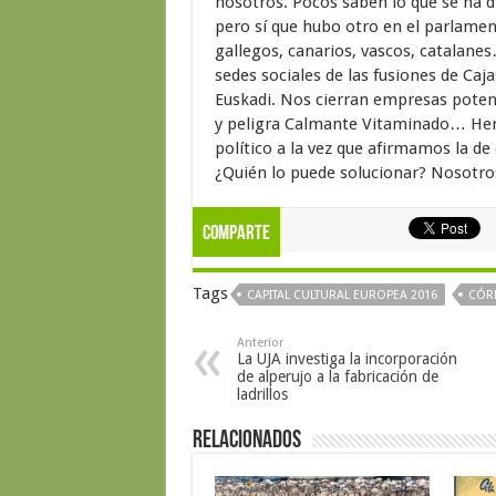
nosotros. Pocos saben lo que se ha d
pero sí que hubo otro en el parlame
gallegos, canarios, vascos, catalane
sedes sociales de las fusiones de Caj
Euskadi. Nos cierran empresas poten
y peligra Calmante Vitaminado… Hem
político a la vez que afirmamos la de
¿Quién lo puede solucionar? Nosotro
Comparte
Tags
CAPITAL CULTURAL EUROPEA 2016
CÓR
Anterior
La UJA investiga la incorporación
de alperujo a la fabricación de
ladrillos
Relacionados