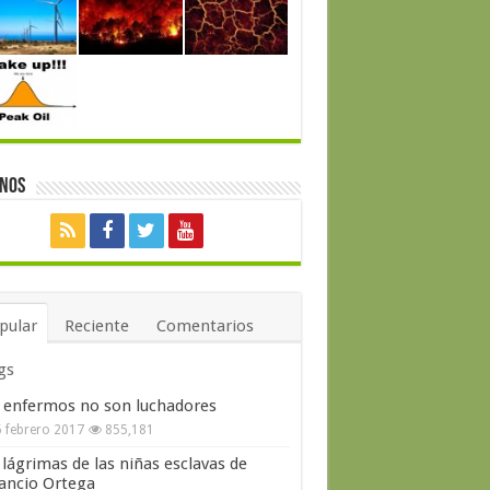
enos
pular
Reciente
Comentarios
gs
 enfermos no son luchadores
 febrero 2017
855,181
 lágrimas de las niñas esclavas de
ncio Ortega