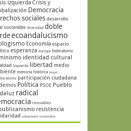
sis izquierda
Crisis y
Democracia
obalización
rechos sociales
desarrollo
doble
al sostenible
diversidad
ecoandalucismo
rde
ologismo
Economía
espacio
esperanza
ítico
federalismo
europa
identidad cultural
minismo
libertad
medio
aldad
Izquierda
biente
memoria histórica
mujer
participación ciudadana
iberalismo
Política
Pueblo
demos
PSOE
radical
daluz
emocracia
renovables
publicanismo
resistencia
lidaridad
urbanismo sostenible