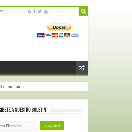
te
ad democrática
íbete a nuestro Boletín