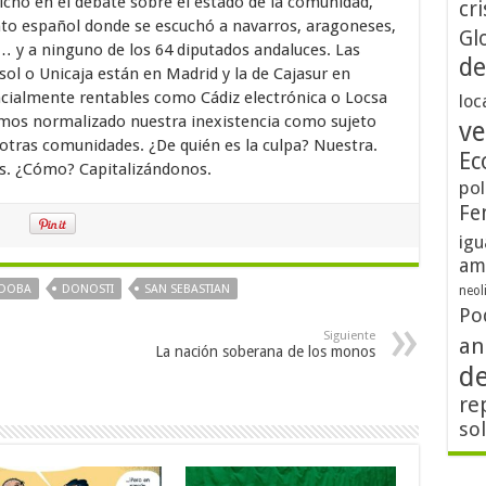
icho en el debate sobre el estado de la comunidad,
cri
nto español donde se escuchó a navarros, aragoneses,
Gl
s… y a ninguno de los 64 diputados andaluces. Las
de
asol o Unicaja están en Madrid y la de Cajasur en
cialmente rentables como Cádiz electrónica o Locsa
loc
os normalizado nuestra inexistencia como sujeto
ve
 otras comunidades. ¿De quién es la culpa? Nuestra.
Ec
s. ¿Cómo? Capitalizándonos.
pol
Fe
igu
am
DOBA
DONOSTI
SAN SEBASTIAN
neol
Po
Siguiente
an
La nación soberana de los monos
d
re
so