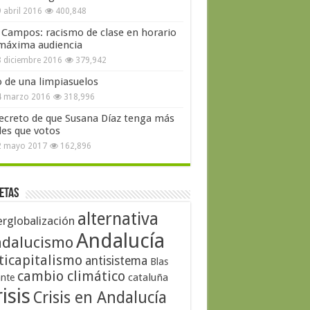
 abril 2016
400,848
 Campos: racismo de clase en horario
máxima audiencia
 diciembre 2016
379,942
o de una limpiasuelos
4 marzo 2016
318,996
secreto de que Susana Díaz tenga más
les que votos
2 mayo 2017
162,896
etas
alternativa
erglobalización
Andalucía
dalucismo
ticapitalismo
antisistema
Blas
cambio climático
cataluña
ante
isis
Crisis en Andalucía