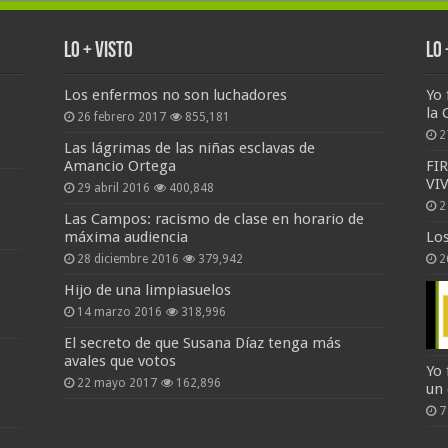
Lo + Visto
Lo
Los enfermos no son luchadores
Yo 
la 
26 febrero 2017
855,181
2
Las lágrimas de las niñas esclavas de
Amancio Ortega
FI
VI
29 abril 2016
400,848
2
Las Campos: racismo de clase en horario de
máxima audiencia
Lo
28 diciembre 2016
379,942
2
Hijo de una limpiasuelos
14 marzo 2016
318,996
El secreto de que Susana Díaz tenga más
avales que votos
Yo 
22 mayo 2017
162,896
un
7