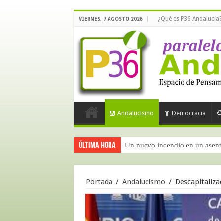
¿Qué es P36 Andalucía
VIERNES, 7 AGOSTO 2026
Andalucismo
Democracia
Última hora
Un nuevo incendio en un asent
Calidad democrática en España
Portada
/
Andalucismo
/
Descapitaliza