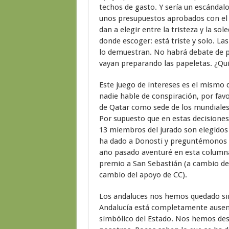
techos de gasto. Y sería un escánda
unos presupuestos aprobados con el 
dan a elegir entre la tristeza y la so
donde escoger: está triste y solo. La
lo demuestran. No habrá debate de pr
vayan preparando las papeletas. ¿Qu
Este juego de intereses es el mismo q
nadie hable de conspiración, por favo
de Qatar como sede de los mundiales
Por supuesto que en estas decisiones
13 miembros del jurado son elegidos
ha dado a Donosti y preguntémonos p
año pasado aventuré en esta columna 
premio a San Sebastián (a cambio del
cambio del apoyo de CC).
Los andaluces nos hemos quedado sin l
Andalucía está completamente ausent
simbólico del Estado. Nos hemos desc