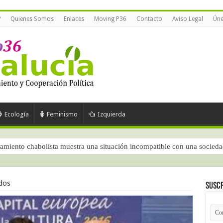
?
Quienes Somos
Enlaces
Moving P36
Contacto
Aviso Legal
Úne
Ecología
Feminismo
Izquierda
amiento chabolista muestra una situación incompatible con una socied
 según el CIS (junio de 2026)
dos
Suscr