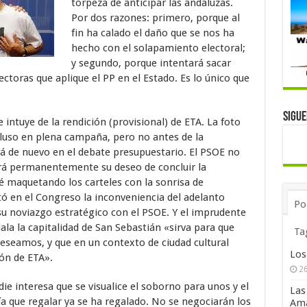
torpeza de anticipar las andaluzas.
Por dos razones: primero, porque al
fin ha calado el daño que se nos ha
hecho con el solapamiento electoral;
y segundo, porque intentará sacar
ctoras que aplique el PP en el Estado. Es lo único que
Sigu
ntuye de la rendición (provisional) de ETA. La foto
ncluso en plena campaña, pero no antes de la
rá de nuevo en el debate presupuestario. El PSOE no
rá permanentemente su deseo de concluir la
té maquetando los carteles con la sonrisa de
ó en el Congreso la inconveniencia del adelanto
Po
u noviazgo estratégico con el PSOE. Y el imprudente
ala la capitalidad de San Sebastián «sirva para que
Ta
eseamos, y que en un contexto de ciudad cultural
Los
ión de ETA».
26
die interesa que se visualice el soborno para unos y el
Las
ía que regalar ya se ha regalado. No se negociarán los
Ama