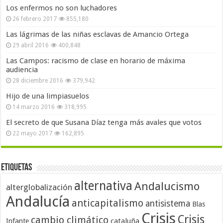
Los enfermos no son luchadores
26 febrero 2017
855,180
Las lágrimas de las niñas esclavas de Amancio Ortega
29 abril 2016
400,848
Las Campos: racismo de clase en horario de máxima
audiencia
28 diciembre 2016
379,942
Hijo de una limpiasuelos
14 marzo 2016
318,995
El secreto de que Susana Díaz tenga más avales que votos
22 mayo 2017
162,895
Etiquetas
alternativa
Andalucismo
alterglobalización
Andalucía
anticapitalismo
antisistema
Blas
Crisis
Crisis
cambio climático
cataluña
Infante