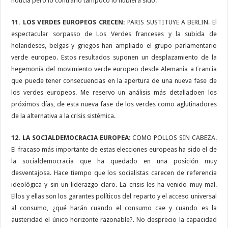
noticia pero lo contrario tampoco lo hubiera sido.
11. LOS VERDES EUROPEOS CRECEN:
PARIS SUSTITUYE A BERLIN. El
espectacular sorpasso de Los Verdes franceses y la subida de
holandeses, belgas y griegos han ampliado el grupo parlamentario
verde europeo. Estos resultados suponen un desplazamiento de la
hegemonía del movimiento verde europeo desde Alemania a Francia
que puede tener consecuencias en la apertura de una nueva fase de
los verdes europeos. Me reservo un análisis más detalladoen los
próximos días, de esta nueva fase de los verdes como aglutinadores
de la alternativa a la crisis sistémica.
12. LA SOCIALDEMOCRACIA EUROPEA:
COMO POLLOS SIN CABEZA.
El fracaso más importante de estas elecciones europeas ha sido el de
la socialdemocracia que ha quedado en una posición muy
desventajosa. Hace tiempo que los socialistas carecen de referencia
ideológica y sin un liderazgo claro. La crisis les ha venido muy mal.
Ellos y ellas son los garantes políticos del reparto y el acceso universal
al consumo, ¿qué harán cuando el consumo cae y cuando es la
austeridad el único horizonte razonable?. No desprecio la capacidad