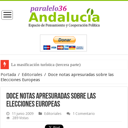
La masificación turística (tercera parte)
La opinión pública ante las próximas elecciones generales
Portada
/
Editoriales
/
Doce notas apresuradas sobre las
Elecciones Europeas
Doce notas apresuradas sobre las
Elecciones Europeas
11 junio 2009
Editoriales
1 Comentario
289 Vistas