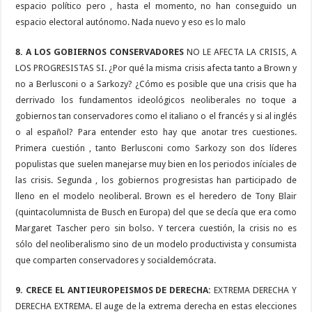
espacio político pero , hasta el momento, no han conseguido un
espacio electoral autónomo. Nada nuevo y eso es lo malo
8. A LOS GOBIERNOS CONSERVADORES
NO LE AFECTA LA CRISIS, A
LOS PROGRESISTAS SI. ¿Por qué la misma crisis afecta tanto a Brown y
no a Berlusconi o a Sarkozy? ¿Cómo es posible que una crisis que ha
derrivado los fundamentos ideológicos neoliberales no toque a
gobiernos tan conservadores como el italiano o el francés y si al inglés
o al español? Para entender esto hay que anotar tres cuestiones.
Primera cuestión , tanto Berlusconi como Sarkozy son dos líderes
populistas que suelen manejarse muy bien en los periodos iníciales de
las crisis. Segunda , los gobiernos progresistas han participado de
lleno en el modelo neoliberal. Brown es el heredero de Tony Blair
(quintacolumnista de Busch en Europa) del que se decía que era como
Margaret Tascher pero sin bolso. Y tercera cuestión, la crisis no es
sólo del neoliberalismo sino de un modelo productivista y consumista
que comparten conservadores y socialdemócrata.
9. CRECE EL ANTIEUROPEISMOS DE DERECHA:
EXTREMA DERECHA Y
DERECHA EXTREMA. El auge de la extrema derecha en estas elecciones