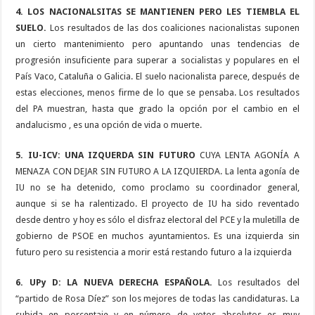
4. LOS NACIONALSITAS SE MANTIENEN PERO LES TIEMBLA EL
SUELO.
Los resultados de las dos coaliciones nacionalistas suponen
un cierto mantenimiento pero apuntando unas tendencias de
progresión insuficiente para superar a socialistas y populares en el
País Vaco, Cataluña o Galicia. El suelo nacionalista parece, después de
estas elecciones, menos firme de lo que se pensaba. Los resultados
del PA muestran, hasta que grado la opción por el cambio en el
andalucismo , es una opción de vida o muerte.
5. IU-ICV: UNA IZQUERDA SIN FUTURO
CUYA LENTA AGONÍA A
MENAZA CON DEJAR SIN FUTURO A LA IZQUIERDA. La lenta agonía de
IU no se ha detenido, como proclamo su coordinador general,
aunque si se ha ralentizado. El proyecto de IU ha sido reventado
desde dentro y hoy es sólo el disfraz electoral del PCE y la muletilla de
gobierno de PSOE en muchos ayuntamientos. Es una izquierda sin
futuro pero su resistencia a morir está restando futuro a la izquierda
6. UPy D: LA NUEVA DERECHA ESPAÑOLA.
Los resultados del
“partido de Rosa Díez” son los mejores de todas las candidaturas. La
subida en porcentaje y en número de votos absolutos es muy