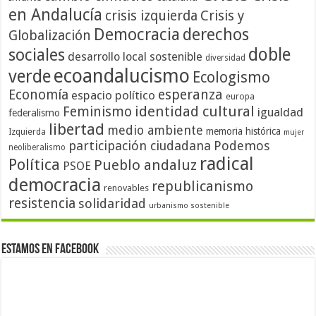
en Andalucía
crisis izquierda
Crisis y
Democracia
derechos
Globalización
doble
sociales
desarrollo local sostenible
diversidad
ecoandalucismo
verde
Ecologismo
Economía
esperanza
espacio político
europa
identidad cultural
Feminismo
igualdad
federalismo
libertad
medio ambiente
memoria histórica
Izquierda
mujer
participación ciudadana
Podemos
neoliberalismo
radical
Política
Pueblo andaluz
PSOE
democracia
republicanismo
renovables
resistencia
solidaridad
urbanismo sostenible
Estamos en Facebook