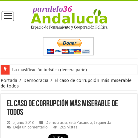
La masificación turística (tercera parte)
La opinión pública ante las próximas elecciones generales
Portada
/
Democracia
/
El caso de corrupción más miserable
de todos
El caso de corrupción más miserable de
todos
5 junio 2013
Democracia
,
Está Pasando
,
Izquierda
Deja un comentario
265 Vistas