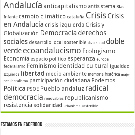
Andalucía
anticapitalismo
antisistema
Blas
Crisis
Crisis
cambio climático
cataluña
Infante
en Andalucía
crisis izquierda
Crisis y
Democracia
derechos
Globalización
doble
sociales
desarrollo local sostenible
diversidad
ecoandalucismo
verde
Ecologismo
Economía
esperanza
espacio político
europa
identidad cultural
Feminismo
igualdad
federalismo
libertad
medio ambiente
memoria histórica
Izquierda
mujer
participación ciudadana
Podemos
neoliberalismo
radical
Política
Pueblo andaluz
PSOE
democracia
republicanismo
renovables
resistencia
solidaridad
urbanismo sostenible
Estamos en Facebook