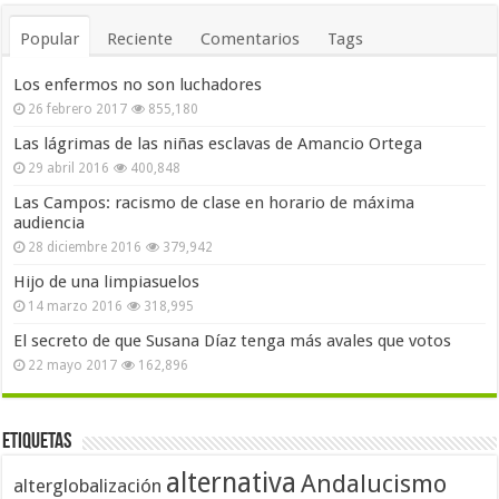
Popular
Reciente
Comentarios
Tags
Los enfermos no son luchadores
26 febrero 2017
855,180
Las lágrimas de las niñas esclavas de Amancio Ortega
29 abril 2016
400,848
Las Campos: racismo de clase en horario de máxima
audiencia
28 diciembre 2016
379,942
Hijo de una limpiasuelos
14 marzo 2016
318,995
El secreto de que Susana Díaz tenga más avales que votos
22 mayo 2017
162,896
Etiquetas
alternativa
Andalucismo
alterglobalización