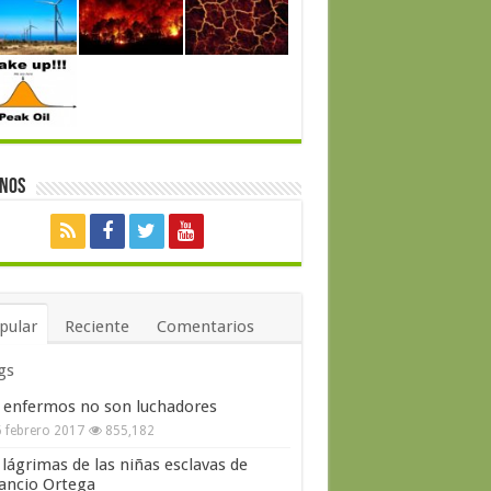
enos
pular
Reciente
Comentarios
gs
 enfermos no son luchadores
 febrero 2017
855,182
 lágrimas de las niñas esclavas de
ncio Ortega