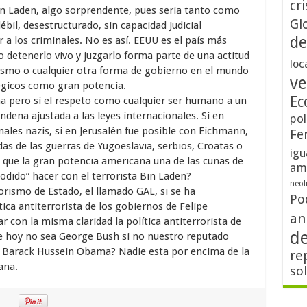
cri
Bin Laden, algo sorprendente, pues seria tanto como
Gl
bil, desestructurado, sin capacidad Judicial
de
 a los criminales. No es así. EEUU es el país más
 detenerlo vivo y juzgarlo forma parte de una actitud
loc
orismo o cualquier otra forma de gobierno en el mundo
ve
tégicos como gran potencia.
Ec
a pero si el respeto como cualquier ser humano a un
condena ajustada a las leyes internacionales. Si en
pol
ales nazis, si en Jerusalén fue posible con Eichmann,
Fe
das de las guerras de Yugoeslavia, serbios, Croatas o
igu
 que la gran potencia americana una de las cunas de
am
dido” hacer con el terrorista Bin Laden?
neol
orismo de Estado, el llamado GAL, si se ha
Po
tica antiterrorista de los gobiernos de Felipe
an
on la misma claridad la política antiterrorista de
d
e hoy no sea George Bush si no nuestro reputado
e Barack Hussein Obama? Nadie esta por encima de la
re
ana.
so