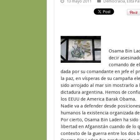
13 mayo 2011
Democracia
,
Está P
Osama Bin Lad
decir asesinad
comando de eli
dada por su comandante en jefe el 
la paz, en vísperas de su campaña elec
sido arrojado al mar sin mostrarlo a 
dictadura argentina. Hemos de confia
los EEUU de America Barak Obama.
Nadie va a defender desde posicione
humanos la existencia organizada del
Por cierto, Osama Bin Laden ha sido u
libertad en Afganistán cuando de lo q
contexto de la guerra entre los dos 