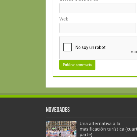
Web
Novedades
Una alternativa a la
masificación turística (cuar
parte)