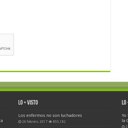
Lo + Visto
Lo
Los enfermos no son luchadores
Yo 
ta
la 
26 febrero 2017
855,182
2