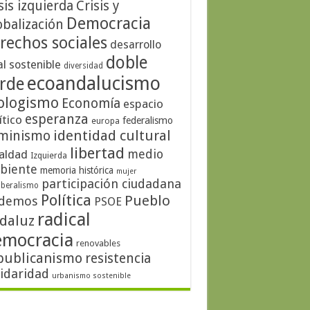
sis izquierda
Crisis y
Democracia
obalización
rechos sociales
desarrollo
doble
al sostenible
diversidad
ecoandalucismo
rde
ologismo
Economía
espacio
esperanza
ítico
federalismo
europa
identidad cultural
minismo
libertad
medio
aldad
Izquierda
biente
memoria histórica
mujer
participación ciudadana
iberalismo
Política
Pueblo
demos
PSOE
radical
daluz
emocracia
renovables
publicanismo
resistencia
lidaridad
urbanismo sostenible