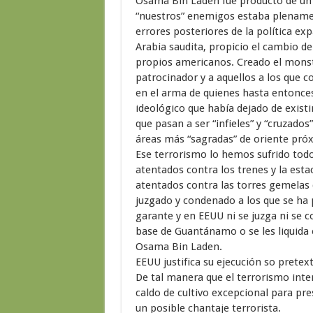
Osama Bin Laden fue producto de un 
“nuestros” enemigos estaba plenamente
errores posteriores de la política ex
Arabia saudita, propicio el cambio de
propios americanos. Creado el monstr
patrocinador y a aquellos a los que c
en el arma de quienes hasta entonce
ideológico que había dejado de existi
que pasan a ser “infieles” y “cruzados
áreas más “sagradas” de oriente pró
Ese terrorismo lo hemos sufrido todo
atentados contra los trenes y la esta
atentados contra las torres gemelas
juzgado y condenado a los que se ha
garante y en EEUU ni se juzga ni se c
base de Guantánamo o se les liquida 
Osama Bin Laden.
EEUU justifica su ejecución so pretext
De tal manera que el terrorismo inte
caldo de cultivo excepcional para pres
un posible chantaje terrorista.