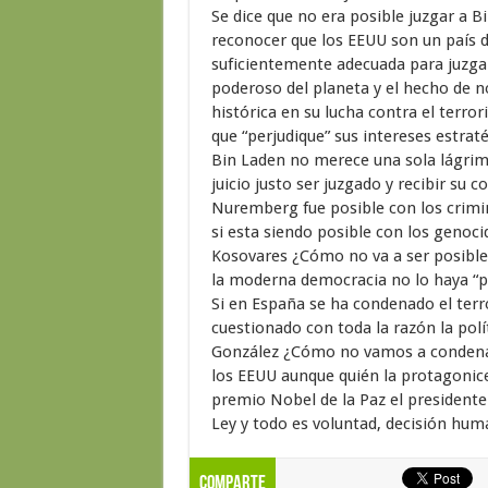
Se dice que no era posible juzgar a 
reconocer que los EEUU son un país dé
suficientemente adecuada para juzgar
poderoso del planeta y el hecho de no
histórica en su lucha contra el terr
que “perjudique” sus intereses estra
Bin Laden no merece una sola lágrim
juicio justo ser juzgado y recibir su 
Nuremberg fue posible con los crimin
si esta siendo posible con los genoci
Kosovares ¿Cómo no va a ser posible
la moderna democracia no lo haya “po
Si en España se ha condenado el terr
cuestionado con toda la razón la polí
González ¿Cómo no vamos a condenar c
los EEUU aunque quién la protagonic
premio Nobel de la Paz el president
Ley y todo es voluntad, decisión hum
Comparte