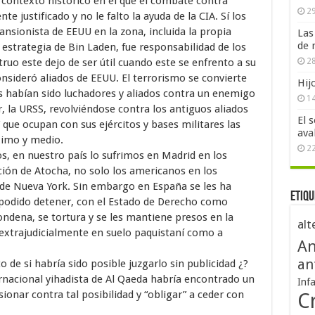
contexto histórico en el que el combate contra
29
 justificado y no le falto la ayuda de la CIA. Sí los
pansionista de EEUU en la zona, incluida la propia
Las
de 
 estrategia de Bin Laden, fue responsabilidad de los
28
uo este dejo de ser útil cuando este se enfrento a su
onsideró aliados de EEUU. El terrorismo se convierte
Hij
s habían sido luchadores y aliados contra un enemigo
1
r, la URSS, revolviéndose contra los antiguos aliados
El 
” que ocupan con sus ejércitos y bases militares las
ava
ximo y medio.
2
s, en nuestro país lo sufrimos en Madrid en los
ción de Atocha, no solo los americanos en los
 de Nueva York. Sin embargo en España se les ha
Etiqu
 podido detener, con el Estado de Derecho como
ondena, se tortura y se les mantiene presos en la
alt
extrajudicialmente en suelo paquistaní como a
An
an
o de si habría sido posible juzgarlo sin publicidad ¿?
rnacional yihadista de Al Qaeda habría encontrado un
Inf
ionar contra tal posibilidad y “obligar” a ceder con
Cr