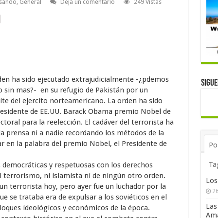
asando
,
General
Deja un comentario
249 Vistas
en ha sido ejecutado extrajudicialmente -¿pdemos
Sigu
o sin mas?- en su refugio de Pakistán por un
te del ejercito norteamericano. La orden ha sido
presidente de EE.UU. Barack Obama premio Nobel de
toral para la reelección. El cadáver del terrorista ha
la prensa ni a nadie recordando los métodos de la
r en la palabra del premio Nobel, el Presidente de
Po
Ta
s democráticas y respetuosas con los derechos
 terrorismo, ni islamista ni de ningún otro orden.
Los
n terrorista hoy, pero ayer fue un luchador por la
26
ue se trataba era de expulsar a los soviéticos en el
Las
bloques ideológicos y económicos de la época.
Ama