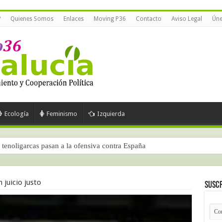
?
Quienes Somos
Enlaces
Moving P36
Contacto
Aviso Legal
Úne
Ecología
Feminismo
Izquierda
tenoligarcas pasan a la ofensiva contra España
 juicio justo
Suscr