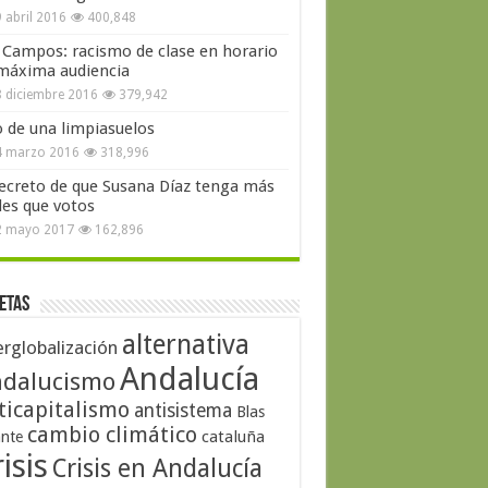
 abril 2016
400,848
 Campos: racismo de clase en horario
máxima audiencia
 diciembre 2016
379,942
o de una limpiasuelos
4 marzo 2016
318,996
secreto de que Susana Díaz tenga más
les que votos
2 mayo 2017
162,896
etas
alternativa
erglobalización
Andalucía
dalucismo
ticapitalismo
antisistema
Blas
cambio climático
cataluña
ante
isis
Crisis en Andalucía