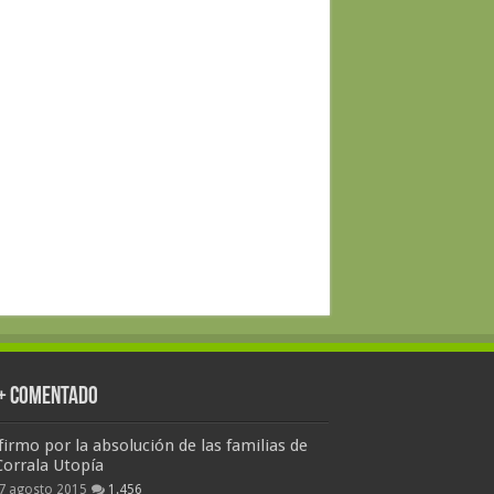
 + Comentado
firmo por la absolución de las familias de
Corrala Utopía
7 agosto 2015
1.456