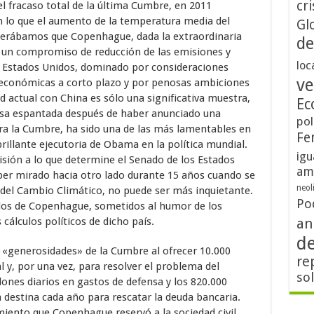
cri
el fracaso total de la última Cumbre, en 2011
 lo que el aumento de la temperatura media del
Gl
perábamos que Copenhague, dada la extraordinaria
de
a un compromiso de reducción de las emisiones y
loc
ro Estados Unidos, dominado por consideraciones
ve
s económicas a corto plazo y por penosas ambiciones
ad actual con China es sólo una significativa muestra,
Ec
nosa espantada después de haber anunciado una
pol
era la Cumbre, ha sido una de las más lamentables en
Fe
brillante ejecutoria de Obama en la política mundial.
igu
isión a lo que determine el Senado de los Estados
am
ber mirado hacia otro lado durante 15 años cuando se
neol
n del Cambio Climático, no puede ser más inquietante.
Po
dos de Copenhague, sometidos al humor de los
cálculos políticos de dicho país.
an
d
 «generosidades» de la Cumbre al ofrecer 10.000
re
 y, por una vez, para resolver el problema del
so
lones diarios en gastos de defensa y los 820.000
destina cada año para rescatar la deuda bancaria.
iento que Copenhague reservó a la sociedad civil