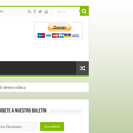
te
ad democrática
íbete a nuestro Boletín