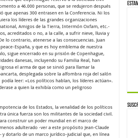
Esta
momento a 46.000 personas, que se redujeron después
tió que apenas 300 entrasen en la Conferencia. Ni los
uiera los líderes de las grandes organizaciones
ational, Amigos de la Tierra, Intermón Oxfam, etc.-
, acreditados o no, a la calle, a sufrir nieve, lluvia y
De lo contrario, atenerse a las consecuencias. Juan
npeace-España, y que es hoy emblema de nuestra
culo, sigue encerrado en su prisión de Copenhague,
oridades danesas, incluyendo su Familia Real, han
grosa el arma de que se sirvió para llamar la
pancarta, desplegada sobre la alfombra roja del salón
podía leer: «Los políticos hablan, los líderes actúan».
derase a quien la exhibía como un peligroso
Suscr
mpotencia de los Estados, la venalidad de los políticos
tra única fuerza son los militantes de la sociedad civil.
ara construir un poder mundial en el marco de
menos adulterado -ver a este propósito Jean-Claude
-
y dotarlo de un marco jurídico-judicial que, en línea