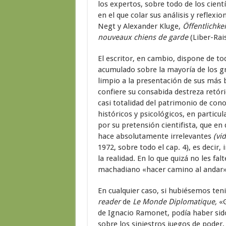
los expertos, sobre todo de los cien
en el que colar sus análisis y reflexi
Negt y Alexander Kluge,
Öffentlichke
nouveaux chiens de garde
(Liber-Rais
El escritor, en cambio, dispone de t
acumulado sobre la mayoría de los g
limpio a la presentación de sus más ba
confiere su consabida destreza retóri
casi totalidad del patrimonio de con
históricos y psicológicos, en particu
por su pretensión cientifista, que en
hace absolutamente irrelevantes
(vid
1972, sobre todo el cap. 4), es decir,
la realidad. En lo que quizá no les fal
machadiano «hacer camino al andar»
En cualquier caso, si hubiésemos teni
reader
de
Le Monde Diplomatique,
«G
de Ignacio Ramonet, podía haber sido
sobre los siniestros juegos de poder