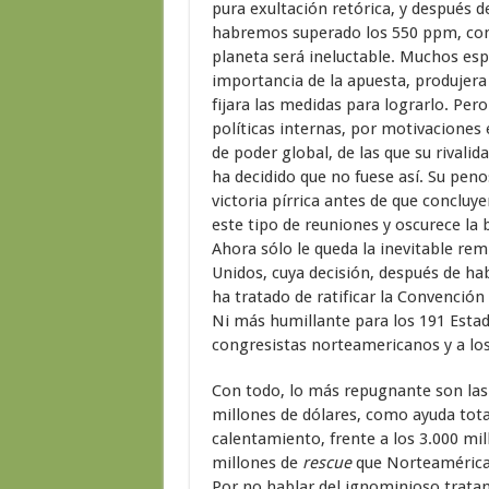
pura exultación retórica, y después d
habremos superado los 550 ppm, con
planeta será ineluctable. Muchos es
importancia de la apuesta, produjer
fijara las medidas para lograrlo. Pe
políticas internas, por motivacione
de poder global, de las que su rivalid
ha decidido que no fuese así. Su pe
victoria pírrica antes de que concluy
este tipo de reuniones y oscurece la 
Ahora sólo le queda la inevitable rem
Unidos, cuya decisión, después de ha
ha tratado de ratificar la Convenció
Ni más humillante para los 191 Esta
congresistas norteamericanos y a los 
Con todo, lo más repugnante son las
millones de dólares, como ayuda total
calentamiento, frente a los 3.000 mil
millones de
rescue
que Norteamérica 
Por no hablar del ignominioso tratam