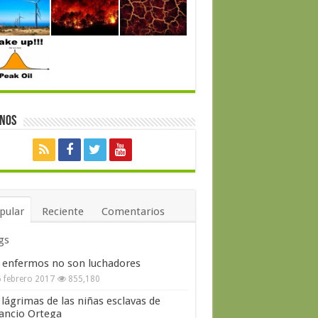
enos
pular
Reciente
Comentarios
gs
 enfermos no son luchadores
 febrero 2017
855,180
 lágrimas de las niñas esclavas de
ncio Ortega