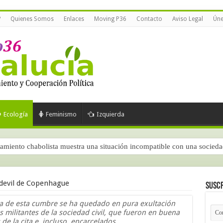
?
Quienes Somos
Enlaces
Moving P36
Contacto
Aviso Legal
Úne
Ecología
Feminismo
Izquierda
amiento chabolista muestra una situación incompatible con una socied
 según el CIS (junio de 2026)
devil de Copenhague
Suscr
a de esta cumbre se ha quedado en pura exultación
s militantes de la sociedad civil, que fueron en buena
de la cita e, incluso, encarcelados