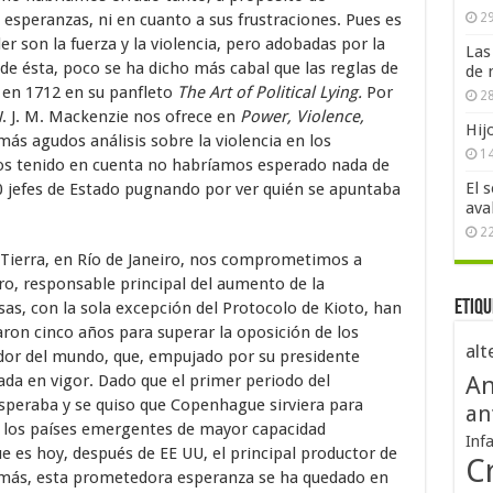
esperanzas, ni en cuanto a sus frustraciones. Pues es
29
r son la fuerza y la violencia, pero adobadas por la
Las
de ésta, poco se ha dicho más cabal que las reglas de
de 
 en 1712 en su panfleto
The Art of Political Lying.
Por
28
. W. J. M. Mackenzie nos ofrece en
Power, Violence,
Hij
más agudos análisis sobre la violencia en los
1
mos tenido en cuenta no habríamos esperado nada de
El 
00 jefes de Estado pugnando por ver quién se apuntaba
ava
2
 Tierra, en Río de Janeiro, nos comprometimos a
ro, responsable principal del aumento de la
Etiqu
sas, con la sola excepción del Protocolo de Kioto, han
taron cinco años para superar la oposición de los
alt
or del mundo, que, empujado por su presidente
da en vigor. Dado que el primer periodo del
An
speraba y se quiso que Copenhague sirviera para
an
a los países emergentes de mayor capacidad
Inf
e es hoy, después de EE UU, el principal productor de
Cr
 más, esta prometedora esperanza se ha quedado en