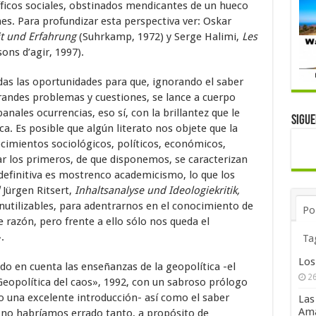
tíficos sociales, obstinados mendicantes de un hueco
ones. Para profundizar esta perspectiva ver: Oskar
it und Erfahrung
(Suhrkamp, 1972) y Serge Halimi,
Les
ons d’agir, 1997).
odas las oportunidades para que, ignorando el saber
randes problemas y cuestiones, se lance a cuerpo
nales ocurrencias, eso sí, con la brillantez que le
Sigu
ca. Es posible que algún literato nos objete que la
ocimientos sociológicos, políticos, económicos,
lar los primeros, de que disponemos, se caracterizan
 definitiva es mostrenco academicismo, lo que los
Jürgen Ritsert,
Inhaltsanalyse und Ideologiekritik,
 inutilizables, para adentrarnos en el conocimiento de
Po
te razón, pero frente a ello sólo nos queda el
.
Ta
Los
do en cuenta las enseñanzas de la geopolítica -el
26
eopolítica del caos», 1992, con un sabroso prólogo
 una excelente introducción- así como el saber
Las
Ama
, no habríamos errado tanto, a propósito de