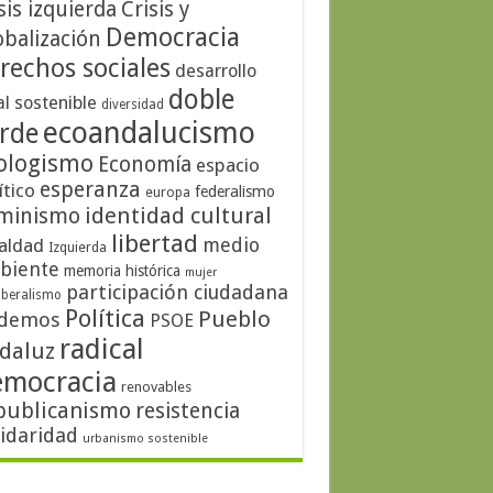
sis izquierda
Crisis y
Democracia
obalización
rechos sociales
desarrollo
doble
al sostenible
diversidad
ecoandalucismo
rde
ologismo
Economía
espacio
esperanza
ítico
federalismo
europa
identidad cultural
minismo
libertad
medio
aldad
Izquierda
biente
memoria histórica
mujer
participación ciudadana
iberalismo
Política
Pueblo
demos
PSOE
radical
daluz
emocracia
renovables
publicanismo
resistencia
lidaridad
urbanismo sostenible