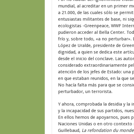
mundial, al acreditar en un primer 
a 21.000, de las cuales sólo se permi
entusiastas militantes de base, ni siq
ecologistas -Greenpeace, WWF Intern
pudieron acceder al Bella Center. Todos
frío y, sobre todo, «a no perturbar». 
López de Uralde, presidente de Gree
dignidad, a quien se dedica este artí
desde el inicio del conclave. Las aut
considerado extraordinariamente peli
atención de los jefes de Estado: una 
en que estaban reunidos, en la que se 
No hacía falta más para que se consi
perturbador, un terrorista.
Y ahora, comprobada la desidia y la i
y la incapacidad de sus partidos, nues
En ellos hemos de apoyarnos, pues p
Naciones Unidas o en otro contexto 
Guillebaud,
La refondation du monde