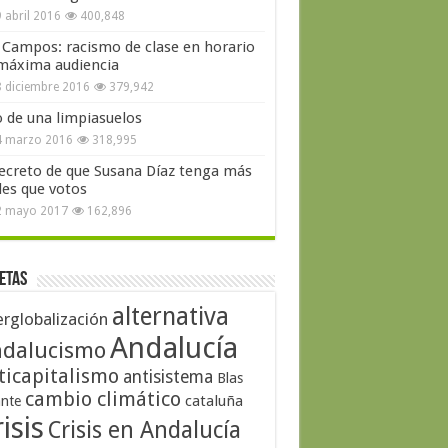
 abril 2016
400,848
 Campos: racismo de clase en horario
máxima audiencia
 diciembre 2016
379,942
o de una limpiasuelos
4 marzo 2016
318,995
secreto de que Susana Díaz tenga más
les que votos
2 mayo 2017
162,896
etas
alternativa
erglobalización
Andalucía
dalucismo
ticapitalismo
antisistema
Blas
cambio climático
cataluña
ante
isis
Crisis en Andalucía