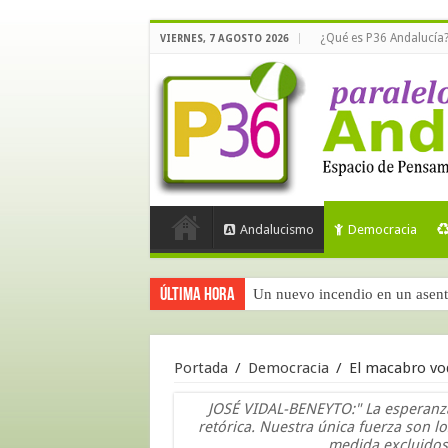
¿Qué es P36 Andalucía
VIERNES, 7 AGOSTO 2026
Andalucismo
Democracia
Última hora
Un nuevo incendio en un asent
Calidad democrática en España
Portada
/
Democracia
/
El macabro vo
JOSÉ VIDAL-BENEYTO:" La esperanz
retórica. Nuestra única fuerza son lo
medida excluidos 