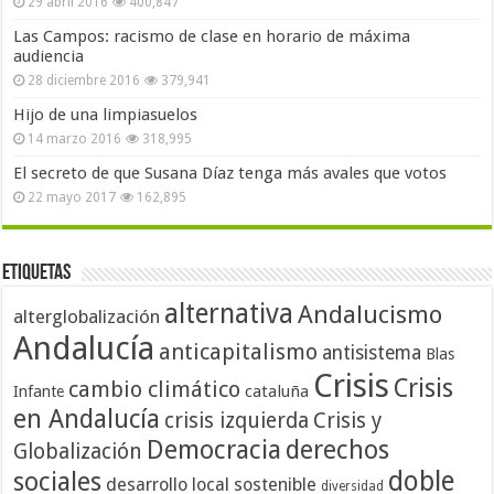
29 abril 2016
400,847
Las Campos: racismo de clase en horario de máxima
audiencia
28 diciembre 2016
379,941
Hijo de una limpiasuelos
14 marzo 2016
318,995
El secreto de que Susana Díaz tenga más avales que votos
22 mayo 2017
162,895
Etiquetas
alternativa
Andalucismo
alterglobalización
Andalucía
anticapitalismo
antisistema
Blas
Crisis
Crisis
cambio climático
cataluña
Infante
en Andalucía
crisis izquierda
Crisis y
Democracia
derechos
Globalización
doble
sociales
desarrollo local sostenible
diversidad