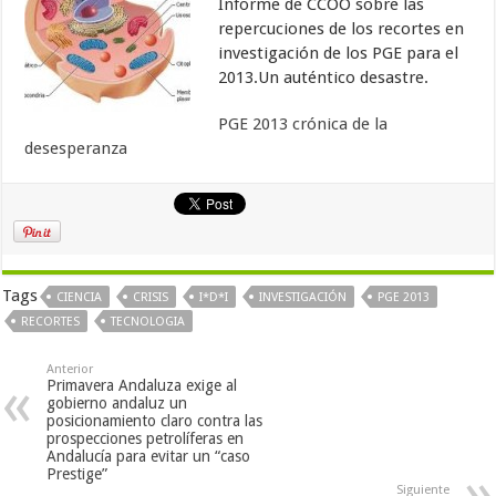
Informe de CCOO sobre las
repercuciones de los recortes en
investigación de los PGE para el
2013.Un auténtico desastre.
PGE 2013 crónica de la
desesperanza
Tags
CIENCIA
CRISIS
I*D*I
INVESTIGACIÓN
PGE 2013
RECORTES
TECNOLOGIA
Anterior
Primavera Andaluza exige al
gobierno andaluz un
posicionamiento claro contra las
prospecciones petrolíferas en
Andalucía para evitar un “caso
Prestige”
Siguiente