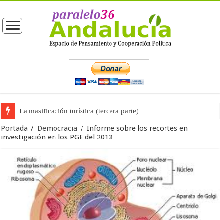
La masificación turística (tercera parte)
La opinión pública ante las próximas elecciones generales
Portada
/
Democracia
/
Informe sobre los recortes en
investigación en los PGE del 2013