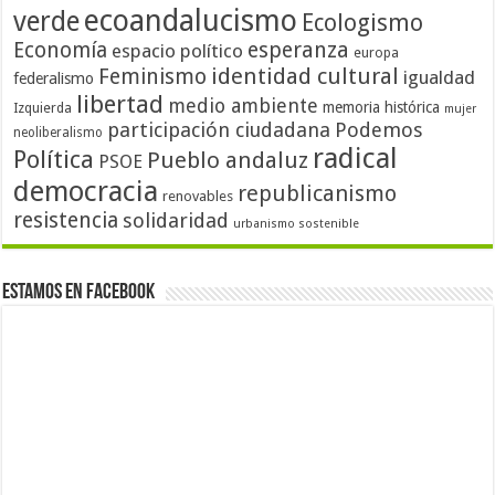
ecoandalucismo
verde
Ecologismo
Economía
esperanza
espacio político
europa
identidad cultural
Feminismo
igualdad
federalismo
libertad
medio ambiente
memoria histórica
Izquierda
mujer
participación ciudadana
Podemos
neoliberalismo
radical
Política
Pueblo andaluz
PSOE
democracia
republicanismo
renovables
resistencia
solidaridad
urbanismo sostenible
Estamos en Facebook