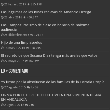
26 febrero 2017
855,178
Las lágrimas de las niñas esclavas de Amancio Ortega
29 abril 2016
400,847
Las Campos: racismo de clase en horario de máxima
audiencia
28 diciembre 2016
379,941
Hijo de una limpiasuelos
14 marzo 2016
318,995
El secreto de que Susana Díaz tenga más avales que votos
22 mayo 2017
162,895
Lo + Comentado
Yo firmo por la absolución de las familias de la Corrala Utopía
27 agosto 2015
1.456
FIRMA POR EL DERECHO EFECTIVO A UNA VIVIENDA DIGNA
EN ANDALUCÍA
2 agosto 2012
286