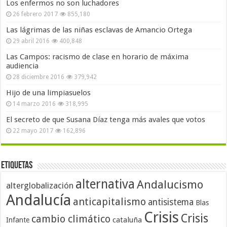
Los enfermos no son luchadores
26 febrero 2017
855,180
Las lágrimas de las niñas esclavas de Amancio Ortega
29 abril 2016
400,848
Las Campos: racismo de clase en horario de máxima
audiencia
28 diciembre 2016
379,942
Hijo de una limpiasuelos
14 marzo 2016
318,995
El secreto de que Susana Díaz tenga más avales que votos
22 mayo 2017
162,896
Etiquetas
alternativa
Andalucismo
alterglobalización
Andalucía
anticapitalismo
antisistema
Blas
Crisis
Crisis
cambio climático
cataluña
Infante