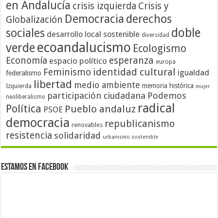
en Andalucía
crisis izquierda
Crisis y
Democracia
derechos
Globalización
doble
sociales
desarrollo local sostenible
diversidad
ecoandalucismo
verde
Ecologismo
Economía
esperanza
espacio político
europa
identidad cultural
Feminismo
igualdad
federalismo
libertad
medio ambiente
memoria histórica
Izquierda
mujer
participación ciudadana
Podemos
neoliberalismo
radical
Política
Pueblo andaluz
PSOE
democracia
republicanismo
renovables
resistencia
solidaridad
urbanismo sostenible
Estamos en Facebook