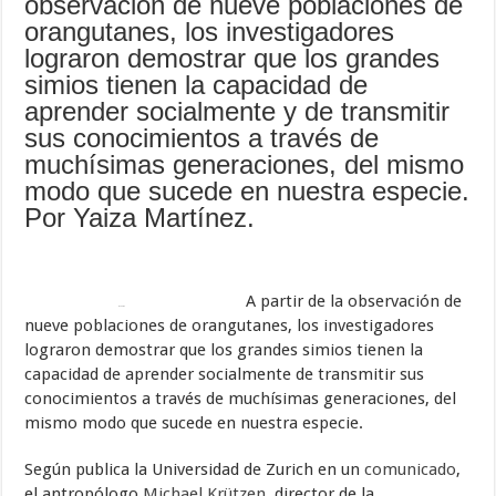
observación de nueve poblaciones de
orangutanes, los investigadores
lograron demostrar que los grandes
simios tienen la capacidad de
aprender socialmente y de transmitir
sus conocimientos a través de
muchísimas generaciones, del mismo
modo que sucede en nuestra especie.
Por Yaiza Martínez.
A partir de la observación de
in
Share
4
nueve poblaciones de orangutanes, los investigadores
lograron demostrar que los grandes simios tienen la
capacidad de aprender socialmente de transmitir sus
conocimientos a través de muchísimas generaciones, del
mismo modo que sucede en nuestra especie.
Según publica la Universidad de Zurich en un
comunicado
,
el antropólogo
Michael Krützen
, director de la