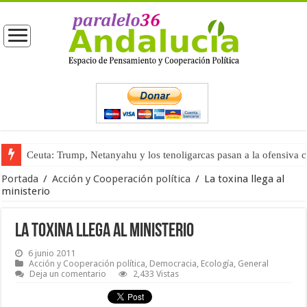
Ceuta: Trump, Netanyahu y los tenoligarcas pasan a la ofensiva 
La masificación turística (tercera parte)
Portada
/
Acción y Cooperación política
/
La toxina llega al
ministerio
La toxina llega al ministerio
6 junio 2011
Acción y Cooperación política
,
Democracia
,
Ecología
,
General
Deja un comentario
2,433 Vistas