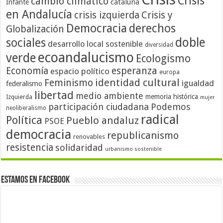
Crisis
cambio climático
cataluña
Infante
en Andalucía
crisis izquierda
Crisis y
Democracia
derechos
Globalización
doble
sociales
desarrollo local sostenible
diversidad
ecoandalucismo
verde
Ecologismo
Economía
esperanza
espacio político
europa
identidad cultural
Feminismo
igualdad
federalismo
libertad
medio ambiente
memoria histórica
Izquierda
mujer
participación ciudadana
Podemos
neoliberalismo
radical
Política
Pueblo andaluz
PSOE
democracia
republicanismo
renovables
resistencia
solidaridad
urbanismo sostenible
Estamos en Facebook