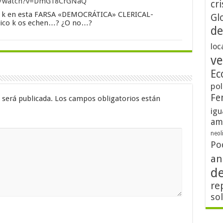
m/watch?v=DmG18CrGNaQ
cri
s k en esta FARSA «DEMOCRÁTICA» CLERICAL-
Gl
gico k os echen…? ¿O no…?
de
loc
ve
Ec
pol
Fe
 será publicada.
Los campos obligatorios están
igu
am
neol
Po
an
d
re
so