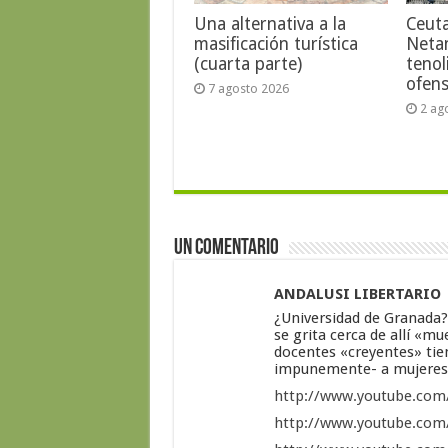
Una alternativa a la
Ceut
masificación turística
Neta
(cuarta parte)
tenol
ofens
7 agosto 2026
2 ag
Un comentario
ANDALUSI LIBERTARIO
¿Universidad de Granada? 
se grita cerca de allí «m
docentes «creyentes» tien
impunemente- a mujeres
http://www.youtube.co
http://www.youtube.co