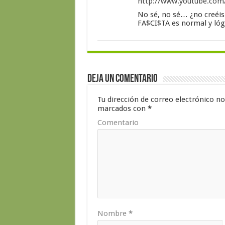
http://www.youtube.co
No sé, no sé… ¿no creéi
FA$CI$TA es normal y ló
Deja un comentario
Tu dirección de correo electrónico no
marcados con
*
Comentario
Nombre
*