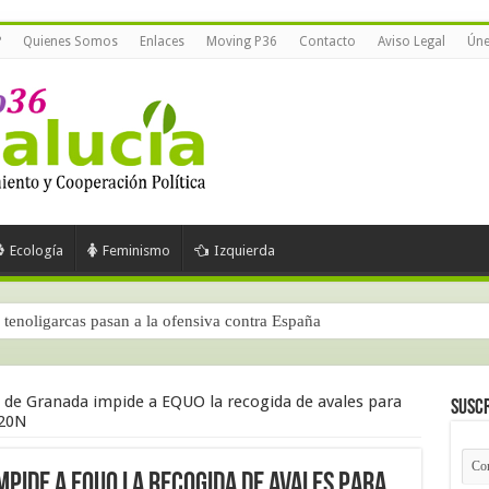
?
Quienes Somos
Enlaces
Moving P36
Contacto
Aviso Legal
Úne
Ecología
Feminismo
Izquierda
tenoligarcas pasan a la ofensiva contra España
ra parte)
 de Granada impide a EQUO la recogida de avales para
Suscr
 20N
mpide a EQUO la recogida de avales para