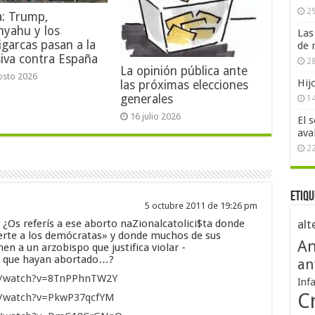
29
a: Trump,
nyahu y los
Las
igarcas pasan a la
de 
iva contra España
28
La opinión pública ante
osto 2026
Hij
las próximas elecciones
generales
1
16 julio 2026
El 
ava
2
Etiqu
5 octubre 2011 de 19:26 pm
¿Os referís a ese aborto naZionalcatolici$ta donde
alt
uerte a los demócratas» y donde muchos de sus
An
en a un arzobispo que justifica violar -
 que hayan abortado…?
an
m/watch?v=8TnPPhnTW2Y
Inf
Cr
m/watch?v=PkwP37qcfYM