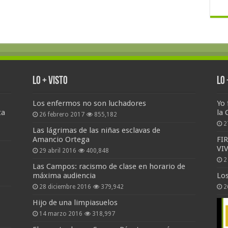
Lo + Visto
Lo
Los enfermos no son luchadores
Yo 
ta
la 
26 febrero 2017
855,182
2
Las lágrimas de las niñas esclavas de
Amancio Ortega
FI
VI
29 abril 2016
400,848
2
Las Campos: racismo de clase en horario de
máxima audiencia
Lo
28 diciembre 2016
379,942
2
Hijo de una limpiasuelos
14 marzo 2016
318,997