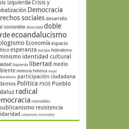
sis izquierda
Crisis y
Democracia
obalización
rechos sociales
desarrollo
doble
al sostenible
diversidad
ecoandalucismo
rde
ologismo
Economía
espacio
esperanza
ítico
federalismo
europa
identidad cultural
minismo
libertad
medio
aldad
Izquierda
biente
memoria histórica
mujer
participación ciudadana
iberalismo
Política
Pueblo
demos
PSOE
radical
daluz
emocracia
renovables
publicanismo
resistencia
lidaridad
urbanismo sostenible