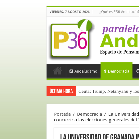
¿Qué es P36 Andalucía
VIERNES, 7 AGOSTO 2026
Andalucismo
Democracia
Última hora
Ceuta: Trump, Netanyahu y los 
La masificación turística (terce
Portada
/
Democracia
/
La Universidad
concurrir a las elecciones generales del
La Universidad de Granada i