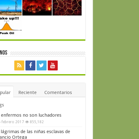
enos
pular
Reciente
Comentarios
gs
 enfermos no son luchadores
 febrero 2017
855,182
 lágrimas de las niñas esclavas de
ncio Ortega