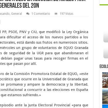
 generales del 20N
Pasando
,
General
1 Comentario
197 Vistas
l PP, PSOE, PNV y CiU, que modificó la Ley Orgánica
para dificultar el acceso de los nuevos partidos a los
ectorales, está dando sus frutos en numerosos sitios.
miércoles un grupo de voluntarios de EQUO Granada
ios de seguridad de la UGR para que abandonaran el
 debían pagar unas tasas para recoger firmas en el
es que pasan por allí.
Ecol
o de la Comisión Promotora Estatal de EQUO, «este
ocrático que ocurre en la Universidad de Granada que
se promueva y ampare la democracia y la libertad.
constitucional a concurrir a las elecciones en España
s que estamos sufriendo.»
isodio ante la Junta Electoral Provincial «para que