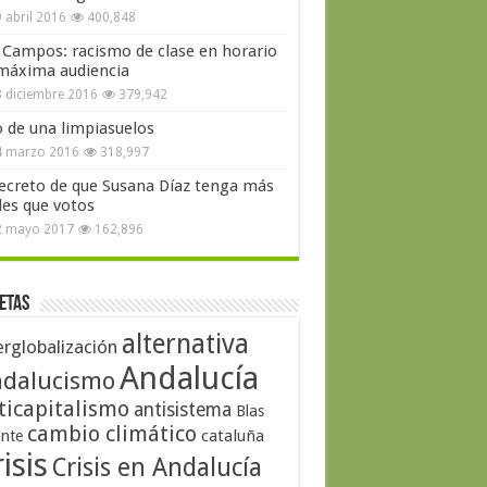
 abril 2016
400,848
 Campos: racismo de clase en horario
máxima audiencia
 diciembre 2016
379,942
o de una limpiasuelos
4 marzo 2016
318,997
secreto de que Susana Díaz tenga más
les que votos
2 mayo 2017
162,896
etas
alternativa
erglobalización
Andalucía
dalucismo
ticapitalismo
antisistema
Blas
cambio climático
cataluña
ante
isis
Crisis en Andalucía