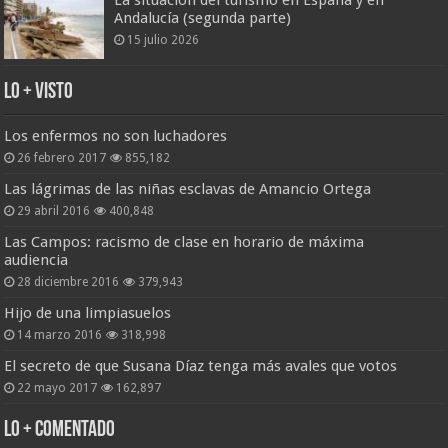
La situación del turismo en España y en
Andalucía (segunda parte)
15 julio 2026
Lo + Visto
Los enfermos no son luchadores
26 febrero 2017
855,182
Las lágrimas de las niñas esclavas de Amancio Ortega
29 abril 2016
400,848
Las Campos: racismo de clase en horario de máxima
audiencia
28 diciembre 2016
379,943
Hijo de una limpiasuelos
14 marzo 2016
318,998
El secreto de que Susana Díaz tenga más avales que votos
22 mayo 2017
162,897
Lo + Comentado