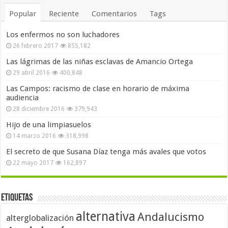
Popular
Reciente
Comentarios
Tags
Los enfermos no son luchadores
26 febrero 2017
855,182
Las lágrimas de las niñas esclavas de Amancio Ortega
29 abril 2016
400,848
Las Campos: racismo de clase en horario de máxima
audiencia
28 diciembre 2016
379,943
Hijo de una limpiasuelos
14 marzo 2016
318,998
El secreto de que Susana Díaz tenga más avales que votos
22 mayo 2017
162,897
Etiquetas
alternativa
Andalucismo
alterglobalización