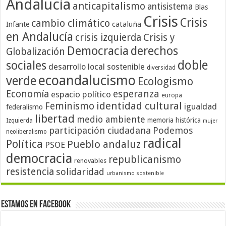
Andalucía
anticapitalismo
antisistema
Blas
Crisis
Crisis
cambio climático
cataluña
Infante
en Andalucía
crisis izquierda
Crisis y
Democracia
derechos
Globalización
doble
sociales
desarrollo local sostenible
diversidad
ecoandalucismo
verde
Ecologismo
Economía
esperanza
espacio político
europa
identidad cultural
Feminismo
igualdad
federalismo
libertad
medio ambiente
memoria histórica
Izquierda
mujer
participación ciudadana
Podemos
neoliberalismo
radical
Política
Pueblo andaluz
PSOE
democracia
republicanismo
renovables
resistencia
solidaridad
urbanismo sostenible
Estamos en Facebook