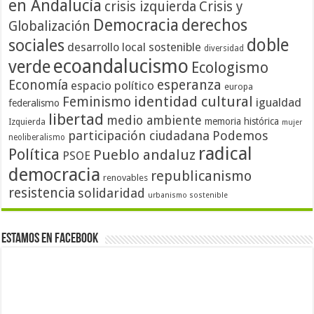
en Andalucía
crisis izquierda
Crisis y
Democracia
derechos
Globalización
doble
sociales
desarrollo local sostenible
diversidad
ecoandalucismo
verde
Ecologismo
Economía
esperanza
espacio político
europa
identidad cultural
Feminismo
igualdad
federalismo
libertad
medio ambiente
memoria histórica
Izquierda
mujer
participación ciudadana
Podemos
neoliberalismo
radical
Política
Pueblo andaluz
PSOE
democracia
republicanismo
renovables
resistencia
solidaridad
urbanismo sostenible
Estamos en Facebook