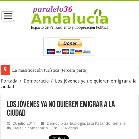
La masificación turística (tercera parte)
La opinión pública ante las próximas elecciones generales
Portada
/
Democracia
/
Los jóvenes ya no quieren emigrar a la
ciudad
Los jóvenes ya no quieren emigrar a la
ciudad
26 julio 2011
Democracia
,
Ecología
,
Está Pasando
,
General
Deja un comentario
234 Vistas