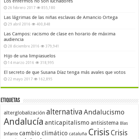
Los enfermos no son luchadores
26 febrero 2017
855,180
Las lágrimas de las niñas esclavas de Amancio Ortega
29 abril 2016
400,848
Las Campos: racismo de clase en horario de máxima
audiencia
28 diciembre 2016
379,941
Hijo de una limpiasuelos
14 marzo 2016
318,995
El secreto de que Susana Díaz tenga más avales que votos
22 mayo 2017
162,895
Etiquetas
alternativa
Andalucismo
alterglobalización
Andalucía
anticapitalismo
antisistema
Blas
Crisis
Crisis
cambio climático
cataluña
Infante