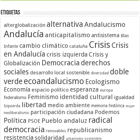
Etiquetas
alternativa
Andalucismo
alterglobalización
Andalucía
anticapitalismo
antisistema
Blas
Crisis
Crisis
cambio climático
cataluña
Infante
en Andalucía
crisis izquierda
Crisis y
Democracia
derechos
Globalización
doble
sociales
desarrollo local sostenible
diversidad
ecoandalucismo
verde
Ecologismo
Economía
esperanza
espacio político
europa
identidad cultural
Feminismo
igualdad
federalismo
libertad
medio ambiente
memoria histórica
Izquierda
mujer
participación ciudadana
Podemos
neoliberalismo
radical
Política
Pueblo andaluz
PSOE
democracia
republicanismo
renovables
resistencia
solidaridad
urbanismo sostenible