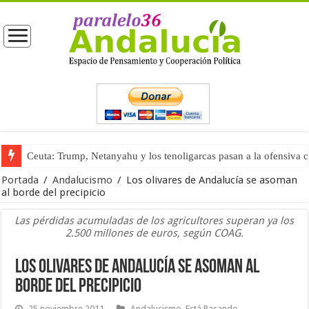
Ceuta: Trump, Netanyahu y los tenoligarcas pasan a la ofensiva 
La masificación turística (tercera parte)
Portada
/
Andalucismo
/
Los olivares de Andalucía se asoman
al borde del precipicio
Las pérdidas acumuladas de los agricultores superan ya los
2.500 millones de euros, según COAG.
Los olivares de Andalucía se asoman al
borde del precipicio
25 noviembre 2011
Andalucismo
,
Está Pasando