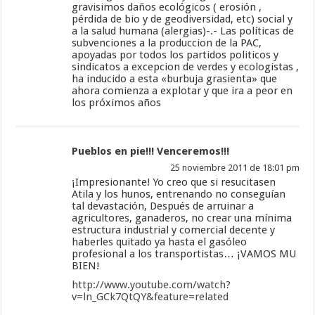
gravisimos daños ecológicos ( erosión ,
pérdida de bio y de geodiversidad, etc) social y
a la salud humana (alergias)-.- Las políticas de
subvenciones a la produccion de la PAC,
apoyadas por todos los partidos politicos y
sindicatos a excepcion de verdes y ecologistas ,
ha inducido a esta «burbuja grasienta» que
ahora comienza a explotar y que ira a peor en
los próximos años
Pueblos en pie!!! Venceremos!!!
25 noviembre 2011 de 18:01 pm
¡Impresionante! Yo creo que si resucitasen
Atila y los hunos, entrenando no conseguían
tal devastación, Después de arruinar a
agricultores, ganaderos, no crear una mínima
estructura industrial y comercial decente y
haberles quitado ya hasta el gasóleo
profesional a los transportistas… ¡VAMOS MU
BIEN!
http://www.youtube.com/watch?
v=ln_GCk7QtQY&feature=related