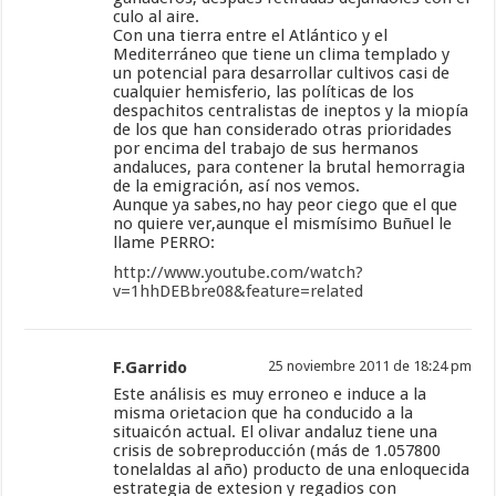
culo al aire.
Con una tierra entre el Atlántico y el
Mediterráneo que tiene un clima templado y
un potencial para desarrollar cultivos casi de
cualquier hemisferio, las políticas de los
despachitos centralistas de ineptos y la miopía
de los que han considerado otras prioridades
por encima del trabajo de sus hermanos
andaluces, para contener la brutal hemorragia
de la emigración, así nos vemos.
Aunque ya sabes,no hay peor ciego que el que
no quiere ver,aunque el mismísimo Buñuel le
llame PERRO:
http://www.youtube.com/watch?
v=1hhDEBbre08&feature=related
F.Garrido
25 noviembre 2011 de 18:24 pm
Este análisis es muy erroneo e induce a la
misma orietacion que ha conducido a la
situaicón actual. El olivar andaluz tiene una
crisis de sobreproducción (más de 1.057800
tonelaldas al año) producto de una enloquecida
estrategia de extesion y regadios con