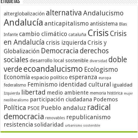
Etiquetas
alternativa
Andalucismo
alterglobalización
Andalucía
anticapitalismo
antisistema
Blas
Crisis
Crisis
cambio climático
cataluña
Infante
en Andalucía
crisis izquierda
Crisis y
Democracia
derechos
Globalización
doble
sociales
desarrollo local sostenible
diversidad
ecoandalucismo
verde
Ecologismo
Economía
esperanza
espacio político
europa
identidad cultural
Feminismo
igualdad
federalismo
libertad
medio ambiente
memoria histórica
Izquierda
mujer
participación ciudadana
Podemos
neoliberalismo
radical
Política
Pueblo andaluz
PSOE
democracia
republicanismo
renovables
resistencia
solidaridad
urbanismo sostenible