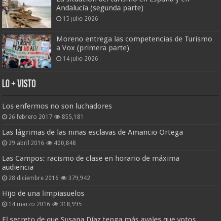
Andalucía (segunda parte)
15 julio 2026
Moreno entrega las competencias de Turismo
a Vox (primera parte)
14 julio 2026
Lo + Visto
Los enfermos no son luchadores
26 febrero 2017
855,181
Las lágrimas de las niñas esclavas de Amancio Ortega
29 abril 2016
400,848
Las Campos: racismo de clase en horario de máxima
audiencia
28 diciembre 2016
379,942
Hijo de una limpiasuelos
14 marzo 2016
318,995
El secreto de que Susana Díaz tenga más avales que votos