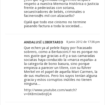
respeto a nuestra Memoria Histórica o Justicia
frente a pederastas con sotana,
secuestradores de bebés, criminales o
facineros@s mil con alzacuello?
Ojalá que todo ese cinismo no termine
pasando factura a toda la sociedad…
ANDALUSÍ LIBERTARIO
8 junio 2012 de 17:38 pm
Que echen ya al pelele Rajoy por fracasado
sobrero, como a Berlusconi.Y no es porque no
nos guste que gracias a él y a sus camaradas
sociatas haya conducido la «marca españa» a
la categoría de bono basura, sino porque
empieza a parecer un títere, con su führer
Merkel en el papel de aquella Mari Carmen, la
de sus muñecos. Pero los suyos tenían alguna
gracia y estos corruptos inútiles no tienen
ninguna…
http://www.youtube.com/watch?
v=0K8mUwbnJQ4