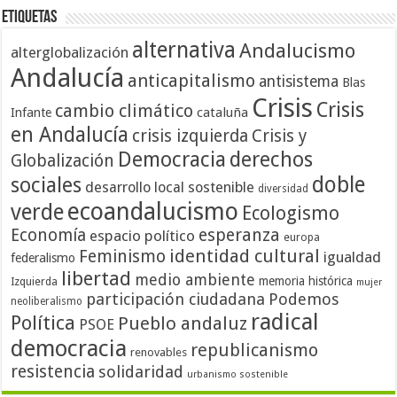
Etiquetas
alternativa
Andalucismo
alterglobalización
Andalucía
anticapitalismo
antisistema
Blas
Crisis
Crisis
cambio climático
cataluña
Infante
en Andalucía
crisis izquierda
Crisis y
Democracia
derechos
Globalización
doble
sociales
desarrollo local sostenible
diversidad
ecoandalucismo
verde
Ecologismo
Economía
esperanza
espacio político
europa
identidad cultural
Feminismo
igualdad
federalismo
libertad
medio ambiente
memoria histórica
Izquierda
mujer
participación ciudadana
Podemos
neoliberalismo
radical
Política
Pueblo andaluz
PSOE
democracia
republicanismo
renovables
resistencia
solidaridad
urbanismo sostenible