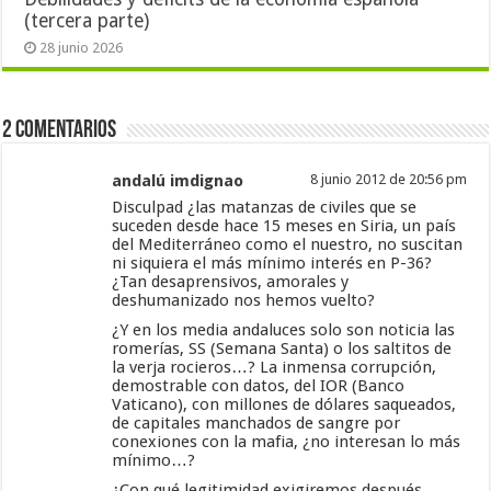
(tercera parte)
28 junio 2026
2 Comentarios
andalú imdignao
8 junio 2012 de 20:56 pm
Disculpad ¿las matanzas de civiles que se
suceden desde hace 15 meses en Siria, un país
del Mediterráneo como el nuestro, no suscitan
ni siquiera el más mínimo interés en P-36?
¿Tan desaprensivos, amorales y
deshumanizado nos hemos vuelto?
¿Y en los media andaluces solo son noticia las
romerías, SS (Semana Santa) o los saltitos de
la verja rocieros…? La inmensa corrupción,
demostrable con datos, del IOR (Banco
Vaticano), con millones de dólares saqueados,
de capitales manchados de sangre por
conexiones con la mafia, ¿no interesan lo más
mínimo…?
¿Con qué legitimidad exigiremos después