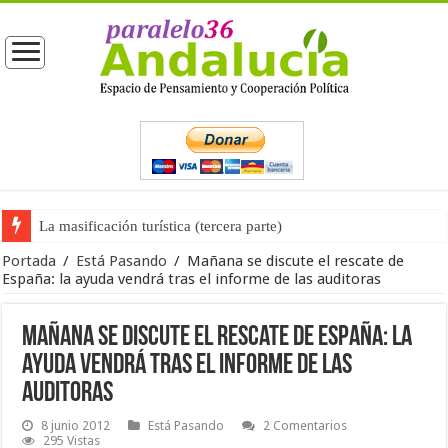
La masificación turística (tercera parte)
La opinión pública ante las próximas elecciones generales
Portada
/
Está Pasando
/
Mañana se discute el rescate de
España: la ayuda vendrá tras el informe de las auditoras
Mañana se discute el rescate de España: la
ayuda vendrá tras el informe de las
auditoras
8 junio 2012
Está Pasando
2 Comentarios
295 Vistas