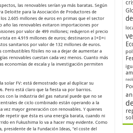
cri
aspectos, las renovables serían ya más baratas. Según
Gl
ra Deloitte para la Asociación de Productores de
de
los 2.605 millones de euros en primas que el sector
o año las renovables evitaron importaciones por
loc
isiones por valor de 499 millones; redujeron el precio
ve
orista en 4.919 millones de euros; destinaron a I+D+i
Ec
tos sanitarios por valor de 132 millones de euros.
s combustibles fósiles no va a dejar de aumentar a
pol
gías renovables cuestan cada vez menos. Cuanto más
Fe
as economías de escala y la investigación permiten
igu
am
neol
solar FV: está demostrado que al duplicar su
Po
 Pero está claro que la fiesta va por barrios.
an
s con la industria del gas natural puede que no se
d
centrales de ciclo combinado están operando a la
da vez mayor generación con renovables. Y quienes
re
de repetir que ésta es una energía barata, cuando ni
so
rrido en Fukushima lo va a hacer muy evidente. Como
 presidente de la Fundación Ideas, “el coste del