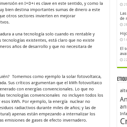
inversión en I+D+i es clave en este sentido, y como la
29
muy bien destina importantes sumas de dinero a este
Las
que otros sectores invierten en mejorar
de 
tvos.
28
Hij
adura a una tecnología solo cuando es rentable y
ecnologías existentes, está claro que no existe
1
eros años de desarrollo y que no necesitara de
El 
ava
2
quién? Tomemos como ejemplo la solar fotovoltaica,
Etiqu
iada. Sus críticos argumentan que el kWh fotovoltaico
enerado con energías convencionales. Lo que no
alt
 las tecnologías convencionales no incluyen todos los
An
ir esos kWh. Por ejemplo, la energía nuclear no
an
residuos radiactivos durante miles de años; y las de
atural) apenas están empezando a internalizar los
Inf
Cr
as emisiones de gases de efecto invernadero.