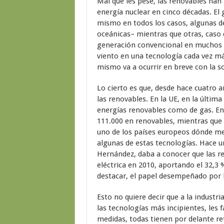
Mal que les pese,
las renovables han
energía nuclear en cinco décadas. El 
mismo en todos los casos, algunas d
oceánicas– mientras que otras, caso 
generación convencional en muchos e
viento en una tecnología cada vez m
mismo va a ocurrir en breve con la so
Lo cierto es que, desde hace cuatro 
las renovables. En la UE, en la últim
energías renovables como de gas. En 
111.000 en renovables, mientras que
uno de los países europeos dónde mej
algunas de estas tecnologías. Hace un
Hernández, daba a conocer que las re
eléctrica en 2010, aportando el 32,3
destacar, el papel desempeñado por la
Esto no quiere decir que a la industria
las tecnologías más incipientes, les
medidas, todas tienen por delante re