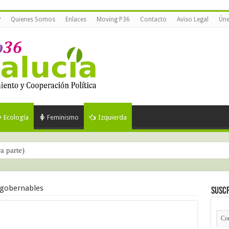
?
Quienes Somos
Enlaces
Moving P36
Contacto
Aviso Legal
Úne
Ecología
Feminismo
Izquierda
ra parte)
ingobernables
Suscr