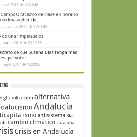
 abril 2016
400,848
 Campos: racismo de clase en horario
máxima audiencia
 diciembre 2016
379,942
o de una limpiasuelos
4 marzo 2016
318,995
secreto de que Susana Díaz tenga más
les que votos
2 mayo 2017
162,896
etas
alternativa
erglobalización
Andalucía
dalucismo
ticapitalismo
antisistema
Blas
cambio climático
cataluña
ante
isis
Crisis en Andalucía