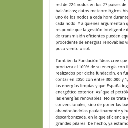
red de 224 nodos en los 27 países de 
balcánicos; datos meteorológicos hist
uno de los nodos a cada hora durante
cada nodo. Y a quienes argumentan q
responde que la gestión inteligente de
de transmisión eficientes pueden equ
procedente de energías renovables va
poco viento o sol.
También la Fundación Ideas cree que
produzca el 100% de su energía con f
realizados por dicha fundación, en f
contar en 2050 con entre 300.000 y 1
las energías limpias y que España in
energético exterior. Así que el petróle
las energías renovables. No se trata
convencionales, sino de poner las bas
abandonándolas paulatinamente y hac
descarbonizada, en la que eficiencia 
grandes pilares. De hecho, ya estamo