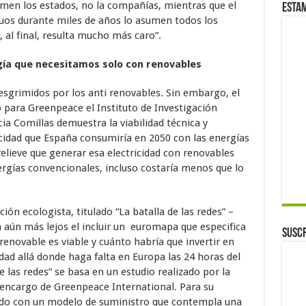
sumen los estados, no la compañías, mientras que el
Esta
uos durante miles de años lo asumen todos los
, al final, resulta mucho más caro”.
rgía que necesitamos solo con renovables
sgrimidos por los anti renovables. Sin embargo, el
para Greenpeace el Instituto de Investigación
cia Comillas demuestra la viabilidad técnica y
cidad que España consumiría en 2050 con las energías
elieve que generar esa electricidad con renovables
rgías convencionales, incluso costaría menos que lo
ión ecologista, titulado “La batalla de las redes” –
aún más lejos el incluir un euromapa que especifica
Suscr
renovable es viable y cuánto habría que invertir en
cidad allá donde haga falta en Europa las 24 horas del
de las redes” se basa en un estudio realizado por la
ncargo de Greenpeace International. Para su
ado con un modelo de suministro que contempla una