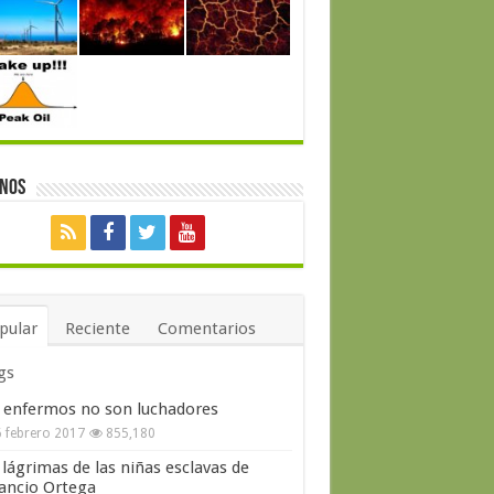
enos
pular
Reciente
Comentarios
gs
 enfermos no son luchadores
 febrero 2017
855,180
 lágrimas de las niñas esclavas de
ncio Ortega