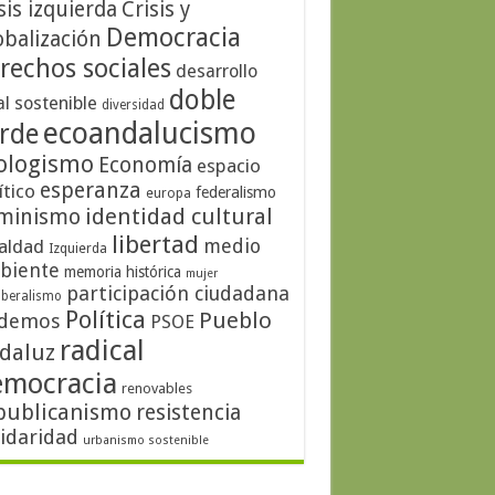
sis izquierda
Crisis y
Democracia
obalización
rechos sociales
desarrollo
doble
al sostenible
diversidad
ecoandalucismo
rde
ologismo
Economía
espacio
esperanza
ítico
federalismo
europa
identidad cultural
minismo
libertad
medio
aldad
Izquierda
biente
memoria histórica
mujer
participación ciudadana
iberalismo
Política
Pueblo
demos
PSOE
radical
daluz
emocracia
renovables
publicanismo
resistencia
lidaridad
urbanismo sostenible