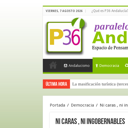
¿Qué es P36 Andalucía
VIERNES, 7 AGOSTO 2026
Andalucismo
Democracia
Última hora
La masificación turística (terce
Portada
/
Democracia
/
Ni caras , ni 
Ni caras , ni ingobernables