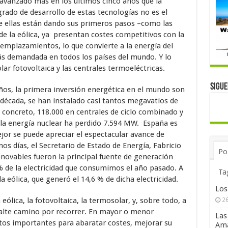
 avanzado más en los últimos cinco años que la
grado de desarrollo de estas tecnologías no es el
e ellas están dando sus primeros pasos –como las
de la eólica, ya presentan costes competitivos con la
mplazamientos, lo que convierte a la energía del
ás demandada en todos los países del mundo. Y lo
lar fotovoltaica y las centrales termoeléctricas.
Sigu
años, la primera inversión energética en el mundo son
a década, se han instalado casi tantos megavatios de
concreto, 118.000 en centrales de ciclo combinado y
 la energía nuclear ha perdido 7.594 MW. España es
or se puede apreciar el espectacular avance de
os días, el Secretario de Estado de Energía, Fabricio
Po
novables fueron la principal fuente de generación
 % de la electricidad que consumimos el año pasado. A
Ta
 eólica, que generó el 14,6 % de dicha electricidad.
Los
 eólica, la fotovoltaica, la termosolar, y, sobre todo, a
26
 falte camino por recorrer. En mayor o menor
Las
tos importantes para abaratar costes, mejorar su
Ama