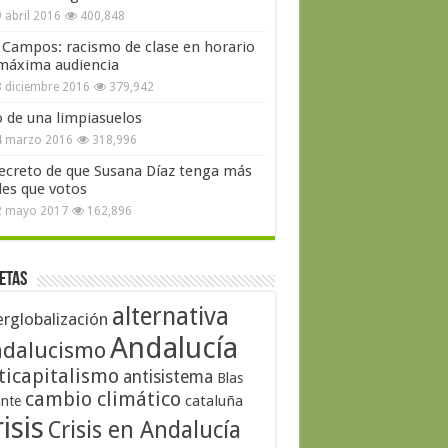
 abril 2016
400,848
 Campos: racismo de clase en horario
máxima audiencia
 diciembre 2016
379,942
o de una limpiasuelos
4 marzo 2016
318,996
secreto de que Susana Díaz tenga más
les que votos
2 mayo 2017
162,896
etas
alternativa
erglobalización
Andalucía
dalucismo
ticapitalismo
antisistema
Blas
cambio climático
cataluña
ante
isis
Crisis en Andalucía