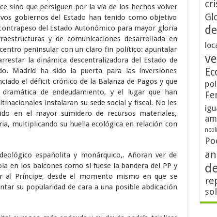
cri
e sino que persiguen por la vía de los hechos volver
Gl
sivos gobiernos del Estado han tenido como objetivo
de
l contrapeso del Estado Autonómico para mayor gloria
nfraestructuras y de comunicaciones desarrollada en
loc
centro peninsular con un claro fin político: apuntalar
ve
arrestar la dinámica descentralizadora del Estado de
Ec
o. Madrid ha sido la puerta para las inversiones
nciado el déficit crónico de la Balanza de Pagos y que
pol
n dramática de endeudamiento, y el lugar que han
Fe
tinacionales instalaran su sede social y fiscal. No les
igu
ido en el mayor sumidero de recursos materiales,
am
ria, multiplicando su huella ecológica en relación con
neol
Po
an
deológico españolita y monárquico,. Añoran ver de
d
a en los balcones como si fuese la bandera del PP y
ar al Príncipe, desde el momento mismo en que se
re
tar su popularidad de cara a una posible abdicación
so