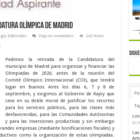
idatura olímpica de Madrid
ogía
,
Editoriales
Deja un comentario
242 Vistas
Sigu
Pedimos la retirada de la Candidatura del
municipio de Madrid para organizar y financiar las
Olimpiadas de 2020, antes de la reunión del
Comité Olímpico Internacional (COI), que tendrá
lugar en Buenos Aires los días 6, 7 y 8 de
Po
septiembre, y exigimos al Gobierno de Rajoy que
cese en su doble moral de justificar los recortes
Ta
para los servicios públicos, para las clases más
desfavorecidas, para las Comunidades Autónomas
Los
y para las inversiones productivas y sin embargo
26
 grandes empresas (mediante bonificaciones fiscales) y
Las
ctivos como la organización de estas olimpiadas.
Ama