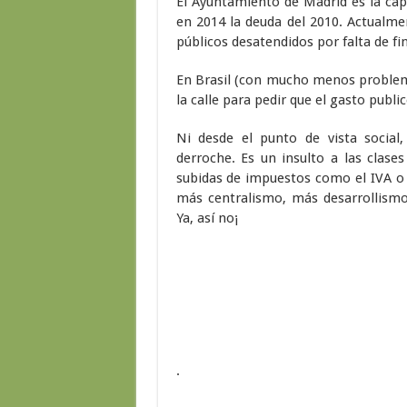
El Ayuntamiento de Madrid es la cap
en 2014 la deuda del 2010. Actualmen
públicos desatendidos por falta de fi
En Brasil (con mucho menos problema
la calle para pedir que el gasto publi
Ni desde el punto de vista social, n
derroche. Es un insulto a las clas
subidas de impuestos como el IVA o d
más centralismo, más desarrollismo
Ya, así no¡
.