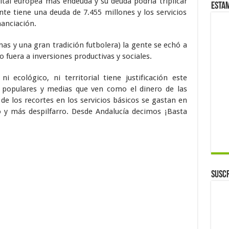
ital europea más endeuda y su deuda podría triplicar
Esta
te tiene una deuda de 7.455 millones y los servicios
nanciación.
s y una gran tradición futbolera) la gente se echó a
co fuera a inversiones productivas y sociales.
i ecológico, ni territorial tiene justificación este
es populares y medias que ven como el dinero de las
e los recortes en los servicios básicos se gastan en
 y más despilfarro. Desde Andalucía decimos ¡Basta
Suscr