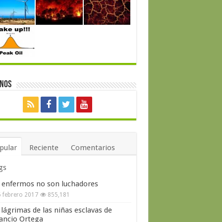
enos
pular
Reciente
Comentarios
gs
 enfermos no son luchadores
 febrero 2017
855,181
 lágrimas de las niñas esclavas de
ncio Ortega