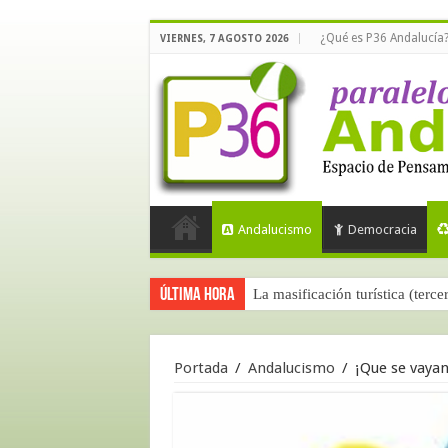
¿Qué es P36 Andalucía
VIERNES, 7 AGOSTO 2026
Andalucismo
Democracia
Última hora
La masificación turística (terce
Portada
/
Andalucismo
/
¡Que se vayan