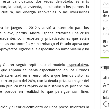
 esta candidatura, dos veces derrotada, es más
29
n, la salud, la vivienda, el subsidio a los paraos, la
Las
a cultura, las energía renovables o las inversiones
de 
28
a los juegos de 2012 y volvió a intentarlo para los
Hij
de nuevo, perdió. Ahora España atraviesa una crisis
1
recedentes con recortes y privatizaciones que están
El 
 de las Autonomías y sin embargo el Estado apoya que
ava
oproyectos ligados a la especulación inmobiliaria y ha
2
 Querer seguir repitiendo el modelo
especulativo,
Etiqu
que España se había especializado en los últimos
sde su entrad en el euro, ahora que hemos visto las
alt
, con un paro del 26%, con la deuda privada mayor del
An
da publica mas rápido de la historia y ya por encima
an
se porque en realidad lo que persigue son fines
Inf
Cr
ción y el enriquecimiento de unos pocos mientras la