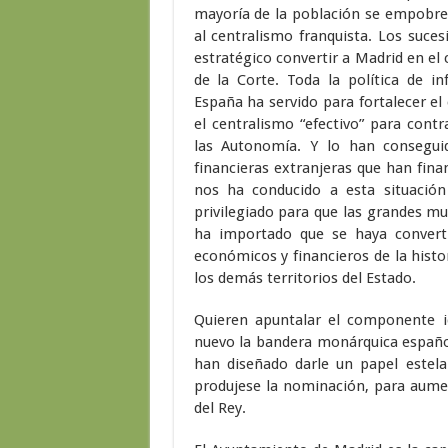
mayoría de la población se empobrec
al centralismo franquista. Los suce
estratégico convertir a Madrid en e
de la Corte. Toda la política de i
España ha servido para fortalecer el 
el centralismo “efectivo” para contr
las Autonomía. Y lo han conseguid
financieras extranjeras que han fina
nos ha conducido a esta situació
privilegiado para que las grandes mul
ha importado que se haya convert
económicos y financieros de la histo
los demás territorios del Estado.
Quieren apuntalar el componente i
nuevo la bandera monárquica español
han diseñado darle un papel estel
produjese la nominación, para aumen
del Rey.