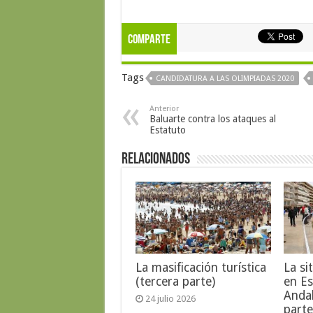
Comparte
Tags
CANDIDATURA A LAS OLIMPIADAS 2020
Anterior
Baluarte contra los ataques al
Estatuto
Relacionados
La masificación turística
La si
(tercera parte)
en E
Anda
24 julio 2026
parte