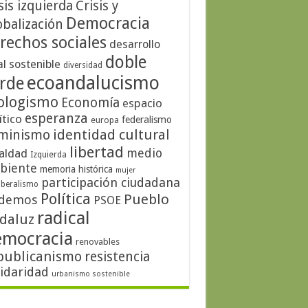
sis izquierda
Crisis y
Democracia
obalización
rechos sociales
desarrollo
doble
al sostenible
diversidad
ecoandalucismo
rde
ologismo
Economía
espacio
esperanza
ítico
federalismo
europa
identidad cultural
minismo
libertad
medio
aldad
Izquierda
biente
memoria histórica
mujer
participación ciudadana
iberalismo
Política
Pueblo
demos
PSOE
radical
daluz
emocracia
renovables
publicanismo
resistencia
lidaridad
urbanismo sostenible