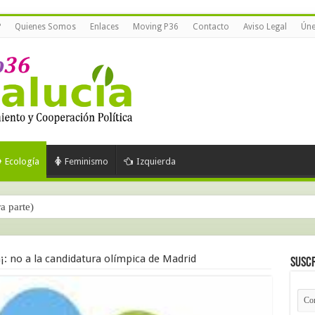
?
Quienes Somos
Enlaces
Moving P36
Contacto
Aviso Legal
Úne
Ecología
Feminismo
Izquierda
ra parte)
¡: no a la candidatura olímpica de Madrid
Suscr