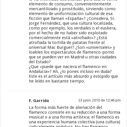
elemento de consumo, convenientemente
mercantilizado y prostituído, sirviendo como
elemento de uniformización cultural de esa
ficción que llaman «España»? ¿Considera, Sr.
Jorge Fernández, que una cultura localizada,
como por ejemplo, los verdiales o el euskera,
por el hecho de no haber sido explotado
comercialmente está «atrofiado»? ¿Está
atrofiada la tortilla de patatas frente al
universal Mac Burguer? ¿Son «universales» y
loables los espectáculos de flamenco-porno
que se pueden ver en Madrid u otras ciudades
del Estado?
¿Que «puede que naciera el flamenco en
Andalucía»? Ah, ¿lo pones incluso en duda?
Este es el artículo más absurdo y estúpido que
he leído en bastante tiempo.
F. Garrido
23 junio 2010 de 12:46 pm
La forma más fuerte de alienación del
flamenco consiste en su reducción a una forma
musical o a una forma artística; el flamenco es
una experiencia humana colectiva (una cultura)
radicalmente andaluza. No hay flamenco