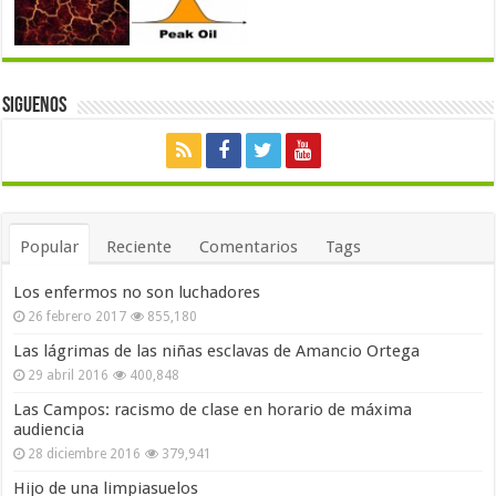
Siguenos
Popular
Reciente
Comentarios
Tags
Los enfermos no son luchadores
26 febrero 2017
855,180
Las lágrimas de las niñas esclavas de Amancio Ortega
29 abril 2016
400,848
Las Campos: racismo de clase en horario de máxima
audiencia
28 diciembre 2016
379,941
Hijo de una limpiasuelos