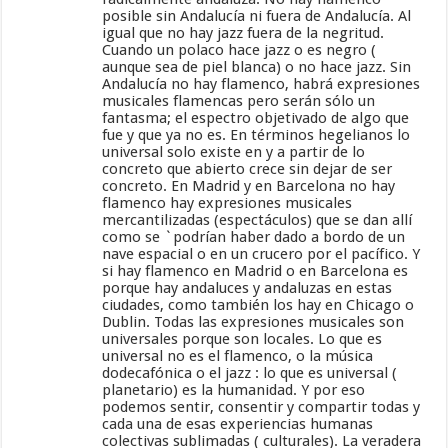
posible sin Andalucía ni fuera de Andalucía. Al
igual que no hay jazz fuera de la negritud.
Cuando un polaco hace jazz o es negro (
aunque sea de piel blanca) o no hace jazz. Sin
Andalucía no hay flamenco, habrá expresiones
musicales flamencas pero serán sólo un
fantasma; el espectro objetivado de algo que
fue y que ya no es. En términos hegelianos lo
universal solo existe en y a partir de lo
concreto que abierto crece sin dejar de ser
concreto. En Madrid y en Barcelona no hay
flamenco hay expresiones musicales
mercantilizadas (espectáculos) que se dan allí
como se `podrían haber dado a bordo de un
nave espacial o en un crucero por el pacífico. Y
si hay flamenco en Madrid o en Barcelona es
porque hay andaluces y andaluzas en estas
ciudades, como también los hay en Chicago o
Dublin. Todas las expresiones musicales son
universales porque son locales. Lo que es
universal no es el flamenco, o la música
dodecafónica o el jazz : lo que es universal (
planetario) es la humanidad. Y por eso
podemos sentir, consentir y compartir todas y
cada una de esas experiencias humanas
colectivas sublimadas ( culturales). La veradera