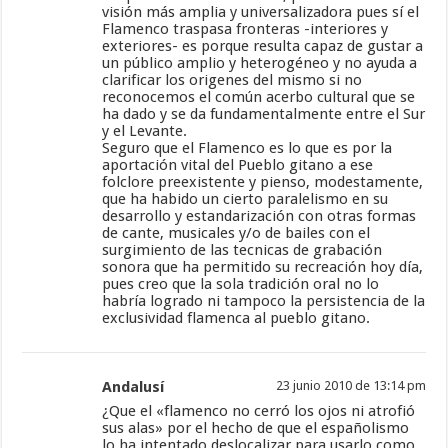
visión más amplia y universalizadora pues sí el
Flamenco traspasa fronteras -interiores y
exteriores- es porque resulta capaz de gustar a
un público amplio y heterogéneo y no ayuda a
clarificar los origenes del mismo si no
reconocemos el común acerbo cultural que se
ha dado y se da fundamentalmente entre el Sur
y el Levante.
Seguro que el Flamenco es lo que es por la
aportación vital del Pueblo gitano a ese
folclore preexistente y pienso, modestamente,
que ha habido un cierto paralelismo en su
desarrollo y estandarización con otras formas
de cante, musicales y/o de bailes con el
surgimiento de las tecnicas de grabación
sonora que ha permitido su recreación hoy día,
pues creo que la sola tradición oral no lo
habría logrado ni tampoco la persistencia de la
exclusividad flamenca al pueblo gitano.
Andalusí
23 junio 2010 de 13:14 pm
¿Que el «flamenco no cerró los ojos ni atrofió
sus alas» por el hecho de que el españolismo
lo ha intentado deslocalizar para usarlo como