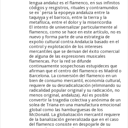
lengua andaluz es el flamenco, en sus infinitos
códigos y resgistros, rituales y contramundos
se ex`persa la epopeya andaluza entre la
taquiyya y el barroco, entre la tierra y la
metafísica, entre el dolor y la misericordia
El intento de universalizar particularmente al
flamenco, como se hace en este artículo, no es
nuevo y forma parte de una estrategia de
expolio cultural contra Andalucía basado en el
control y explotación de los intereses
mercantiles que se derivan del éxito comercial
de alguna de las expresiones musicales
flamencas. Por la red se difunde
continuamente sospechosas estupideces que
afirman que el centro del flamenco es Madrid o
Barcelona. La conversión del flamenco en un
bien de consumo mercantil, economía cultural,
requiere de su desradicalización (eliminando su
radicalidad popular original y su radicación, no
menos original, andaluza). Así es posible
convertir la tragedia colectiva y anónima de un
solea de Triana en una manufactura emocional
global como las hamburguesas de los
McDonald. La globalización mercantil requiere
de la banalización generalizada que en el caso
del flamenco consiste en despojarle de su