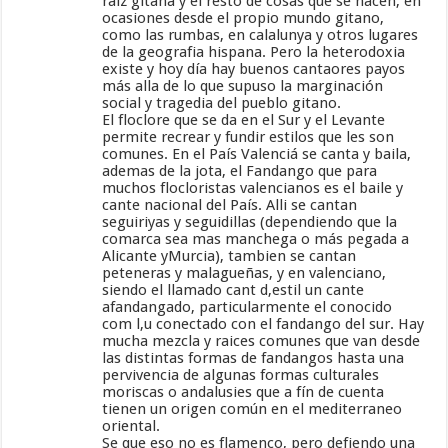
raiz gitana y el resto de cosas que se hacen, en
ocasiones desde el propio mundo gitano,
como las rumbas, en calalunya y otros lugares
de la geografia hispana. Pero la heterodoxia
existe y hoy día hay buenos cantaores payos
más alla de lo que supuso la marginación
social y tragedia del pueblo gitano.
El floclore que se da en el Sur y el Levante
permite recrear y fundir estilos que les son
comunes. En el País Valenciá se canta y baila,
ademas de la jota, el Fandango que para
muchos flocloristas valencianos es el baile y
cante nacional del País. Alli se cantan
seguiriyas y seguidillas (dependiendo que la
comarca sea mas manchega o más pegada a
Alicante yMurcia), tambien se cantan
peteneras y malagueñas, y en valenciano,
siendo el llamado cant d,estil un cante
afandangado, particularmente el conocido
com l,u conectado con el fandango del sur. Hay
mucha mezcla y raices comunes que van desde
las distintas formas de fandangos hasta una
pervivencia de algunas formas culturales
moriscas o andalusies que a fín de cuenta
tienen un origen común en el mediterraneo
oriental.
Se que eso no es flamenco, pero defiendo una