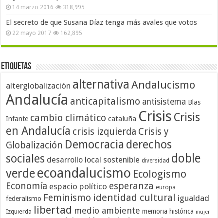
14 marzo 2016
318,995
El secreto de que Susana Díaz tenga más avales que votos
22 mayo 2017
162,895
Etiquetas
alternativa
Andalucismo
alterglobalización
Andalucía
anticapitalismo
antisistema
Blas
Crisis
Crisis
cambio climático
cataluña
Infante
en Andalucía
crisis izquierda
Crisis y
Democracia
derechos
Globalización
doble
sociales
desarrollo local sostenible
diversidad
ecoandalucismo
verde
Ecologismo
Economía
esperanza
espacio político
europa
identidad cultural
Feminismo
igualdad
federalismo
libertad
medio ambiente
memoria histórica
Izquierda
mujer