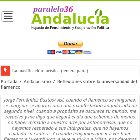
La masificación turística (tercera parte)
La opinión pública ante las próximas elecciones generales
Portada
/
Andalucismo
/
Reflexiones sobre la universalidad del
flamenco
Jorge Fernández Bustos/ Así, cuando el flamenco se ningunea,
se margina, se aparta como una manifestación anquilosada de
segundo nivel, cuando a propósito se oscurece su mundo, me
revuelvo y me digo que llegará el día que echemos de menos
no haber mimado a nuestro arte por antonomasia, que no
hayamos respetado a sus intérpretes, que no hayamos
cuidado su cantera. Y cuando tengamos que ir a ver buen
flamenco a Luxemburgo, a Nueva York o a Milán, nos daremos