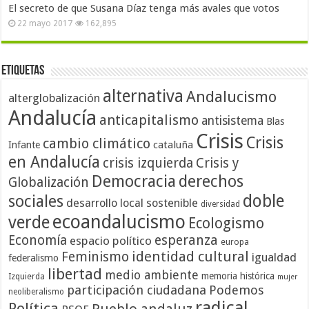
El secreto de que Susana Díaz tenga más avales que votos
22 mayo 2017
162,895
Etiquetas
alternativa
Andalucismo
alterglobalización
Andalucía
anticapitalismo
antisistema
Blas
Crisis
Crisis
cambio climático
cataluña
Infante
en Andalucía
crisis izquierda
Crisis y
Democracia
derechos
Globalización
doble
sociales
desarrollo local sostenible
diversidad
ecoandalucismo
verde
Ecologismo
Economía
esperanza
espacio político
europa
identidad cultural
Feminismo
igualdad
federalismo
libertad
medio ambiente
memoria histórica
Izquierda
mujer
participación ciudadana
Podemos
neoliberalismo
radical
Política