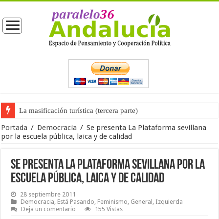
La masificación turística (tercera parte)
La opinión pública ante las próximas elecciones generales
Portada
/
Democracia
/
Se presenta La Plataforma sevillana
por la escuela pública, laica y de calidad
Se presenta La Plataforma sevillana por la
escuela pública, laica y de calidad
28 septiembre 2011
Democracia
,
Está Pasando
,
Feminismo
,
General
,
Izquierda
Deja un comentario
155 Vistas