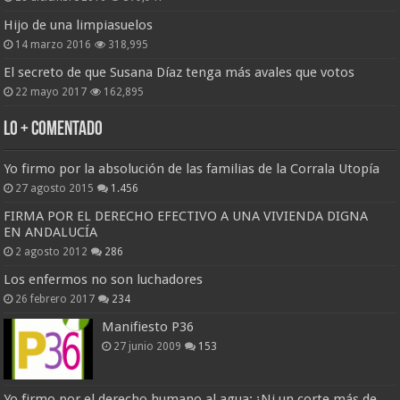
Hijo de una limpiasuelos
14 marzo 2016
318,995
El secreto de que Susana Díaz tenga más avales que votos
22 mayo 2017
162,895
Lo + Comentado
Yo firmo por la absolución de las familias de la Corrala Utopía
27 agosto 2015
1.456
FIRMA POR EL DERECHO EFECTIVO A UNA VIVIENDA DIGNA
EN ANDALUCÍA
2 agosto 2012
286
Los enfermos no son luchadores
26 febrero 2017
234
Manifiesto P36
27 junio 2009
153
Yo firmo por el derecho humano al agua: ¡Ni un corte más de