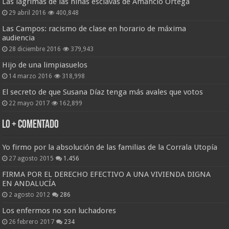
Las lágrimas de las niñas esclavas de Amancio Ortega
29 abril 2016
400,848
Las Campos: racismo de clase en horario de máxima
audiencia
28 diciembre 2016
379,943
Hijo de una limpiasuelos
14 marzo 2016
318,998
El secreto de que Susana Díaz tenga más avales que votos
22 mayo 2017
162,899
Lo + Comentado
Yo firmo por la absolución de las familias de la Corrala Utopía
27 agosto 2015
1.456
FIRMA POR EL DERECHO EFECTIVO A UNA VIVIENDA DIGNA
EN ANDALUCÍA
2 agosto 2012
286
Los enfermos no son luchadores
26 febrero 2017
234