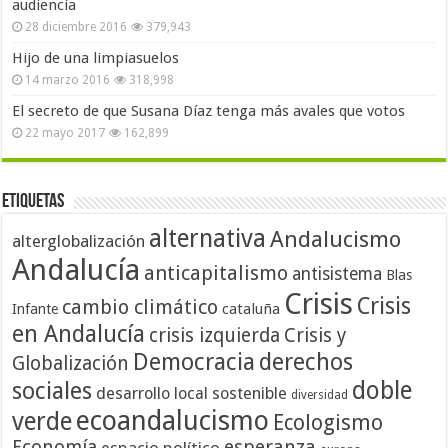
audiencia
28 diciembre 2016
379,943
Hijo de una limpiasuelos
14 marzo 2016
318,998
El secreto de que Susana Díaz tenga más avales que votos
22 mayo 2017
162,899
Etiquetas
alternativa
Andalucismo
alterglobalización
Andalucía
anticapitalismo
antisistema
Blas
Crisis
Crisis
cambio climático
cataluña
Infante
en Andalucía
crisis izquierda
Crisis y
Democracia
derechos
Globalización
doble
sociales
desarrollo local sostenible
diversidad
ecoandalucismo
verde
Ecologismo
Economía
esperanza