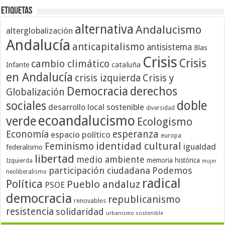
Etiquetas
alternativa
Andalucismo
alterglobalización
Andalucía
anticapitalismo
antisistema
Blas
Crisis
Crisis
cambio climático
cataluña
Infante
en Andalucía
crisis izquierda
Crisis y
Democracia
derechos
Globalización
doble
sociales
desarrollo local sostenible
diversidad
ecoandalucismo
verde
Ecologismo
Economía
esperanza
espacio político
europa
identidad cultural
Feminismo
igualdad
federalismo
libertad
medio ambiente
memoria histórica
Izquierda
mujer
participación ciudadana
Podemos
neoliberalismo
radical
Política
Pueblo andaluz
PSOE
democracia
republicanismo
renovables
resistencia
solidaridad
urbanismo sostenible