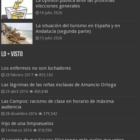
La opinión pública ante las próximas
elecciones generales
16 julio 2026
La situación del turismo en España y en
Andalucía (segunda parte)
15 julio 2026
Lo + Visto
Los enfermos no son luchadores
26 febrero 2017
855,182
Las lágrimas de las niñas esclavas de Amancio Ortega
29 abril 2016
400,848
Las Campos: racismo de clase en horario de máxima
audiencia
28 diciembre 2016
379,942
Hijo de una limpiasuelos
14 marzo 2016
318,996
El secreto de que Susana Díaz tenga más avales que votos