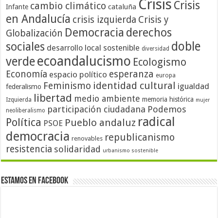
Crisis
Crisis
cambio climático
cataluña
Infante
en Andalucía
crisis izquierda
Crisis y
Democracia
derechos
Globalización
doble
sociales
desarrollo local sostenible
diversidad
ecoandalucismo
verde
Ecologismo
Economía
esperanza
espacio político
europa
identidad cultural
Feminismo
igualdad
federalismo
libertad
medio ambiente
memoria histórica
Izquierda
mujer
participación ciudadana
Podemos
neoliberalismo
radical
Política
Pueblo andaluz
PSOE
democracia
republicanismo
renovables
resistencia
solidaridad
urbanismo sostenible
Estamos en Facebook