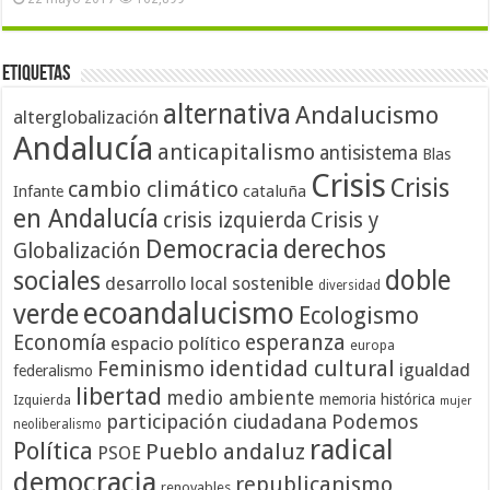
Etiquetas
alternativa
Andalucismo
alterglobalización
Andalucía
anticapitalismo
antisistema
Blas
Crisis
Crisis
cambio climático
cataluña
Infante
en Andalucía
crisis izquierda
Crisis y
Democracia
derechos
Globalización
doble
sociales
desarrollo local sostenible
diversidad
ecoandalucismo
verde
Ecologismo
Economía
esperanza
espacio político
europa
identidad cultural
Feminismo
igualdad
federalismo
libertad
medio ambiente
memoria histórica
Izquierda
mujer
participación ciudadana
Podemos
neoliberalismo
radical
Política
Pueblo andaluz
PSOE
democracia
republicanismo
renovables