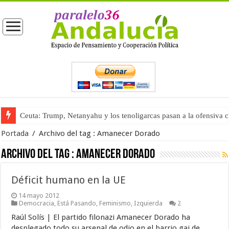
Ceuta: Trump, Netanyahu y los tenoligarcas pasan a la ofensiva 
Portada
/
Archivo del tag :
Amanecer Dorado
Archivo del tag :
Amanecer Dorado
Déficit humano en la UE
14 mayo 2012
Democracia
,
Está Pasando
,
Feminismo
,
Izquierda
2
Raúl Solís | El partido filonazi Amanecer Dorado ha
desplegado todo su arsenal de odio en el barrio gai de