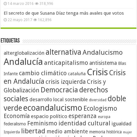
14 marzo 2016
318,996
El secreto de que Susana Díaz tenga más avales que votos
22 mayo 2017
162,896
Etiquetas
alternativa
Andalucismo
alterglobalización
Andalucía
anticapitalismo
antisistema
Blas
Crisis
Crisis
cambio climático
cataluña
Infante
en Andalucía
crisis izquierda
Crisis y
Democracia
derechos
Globalización
doble
sociales
desarrollo local sostenible
diversidad
ecoandalucismo
verde
Ecologismo
Economía
esperanza
espacio político
europa
identidad cultural
Feminismo
igualdad
federalismo
libertad
medio ambiente
memoria histórica
Izquierda
mujer