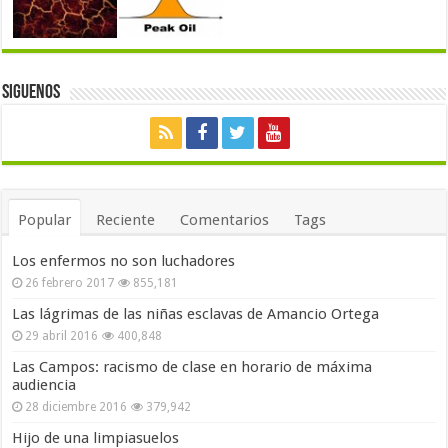
Siguenos
Popular
Reciente
Comentarios
Tags
Los enfermos no son luchadores
26 febrero 2017
855,181
Las lágrimas de las niñas esclavas de Amancio Ortega
29 abril 2016
400,848
Las Campos: racismo de clase en horario de máxima
audiencia
28 diciembre 2016
379,942
Hijo de una limpiasuelos