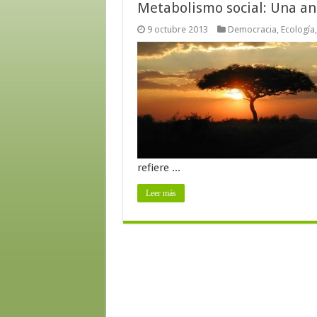
Metabolismo social: Una an
9 octubre 2013
Democracia
,
Ecología
refiere ...
Leer más