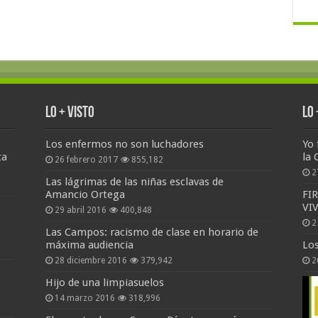
Lo + Visto
Lo
Los enfermos no son luchadores
Yo 
ta
la 
26 febrero 2017
855,182
2
Las lágrimas de las niñas esclavas de
Amancio Ortega
FI
VI
29 abril 2016
400,848
2
Las Campos: racismo de clase en horario de
máxima audiencia
Lo
28 diciembre 2016
379,942
2
Hijo de una limpiasuelos
14 marzo 2016
318,996