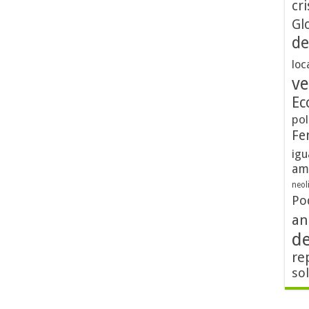
cri
Gl
de
loc
ve
Ec
pol
Fe
igu
am
neol
Po
an
d
re
so