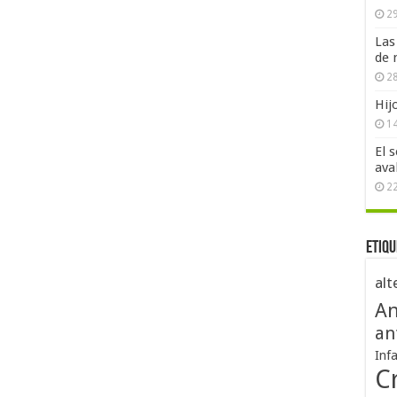
29
Las
de 
28
Hij
1
El 
ava
2
Etiqu
alt
An
an
Inf
Cr