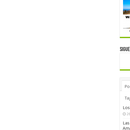
Sigu
Po
Ta
Los
26
Las
Ama