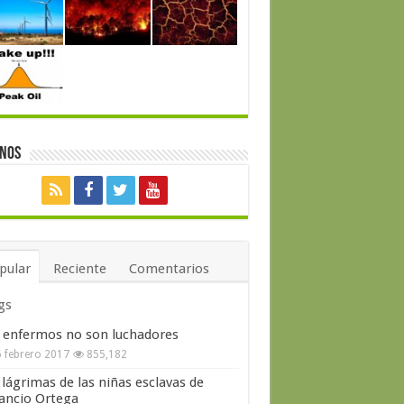
enos
pular
Reciente
Comentarios
gs
 enfermos no son luchadores
 febrero 2017
855,182
 lágrimas de las niñas esclavas de
ncio Ortega