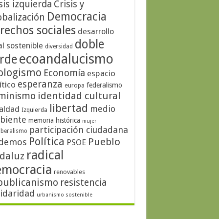
sis izquierda
Crisis y
Democracia
obalización
rechos sociales
desarrollo
doble
al sostenible
diversidad
ecoandalucismo
rde
ologismo
Economía
espacio
esperanza
ítico
federalismo
europa
identidad cultural
minismo
libertad
medio
aldad
Izquierda
biente
memoria histórica
mujer
participación ciudadana
iberalismo
Política
Pueblo
demos
PSOE
radical
daluz
emocracia
renovables
publicanismo
resistencia
lidaridad
urbanismo sostenible