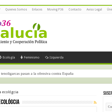
?
Quienes Somos
Enlaces
Moving P36
Contacto
Aviso Legal
Úne
Ecología
Feminismo
Izquierda
tenoligarcas pasan a la ofensiva contra España
a ecológcia
Suscr
ecológcia