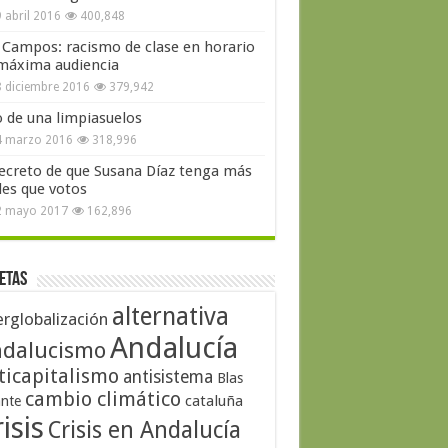
 abril 2016
400,848
 Campos: racismo de clase en horario
máxima audiencia
 diciembre 2016
379,942
o de una limpiasuelos
4 marzo 2016
318,996
secreto de que Susana Díaz tenga más
les que votos
2 mayo 2017
162,896
etas
alternativa
erglobalización
Andalucía
dalucismo
ticapitalismo
antisistema
Blas
cambio climático
cataluña
ante
isis
Crisis en Andalucía