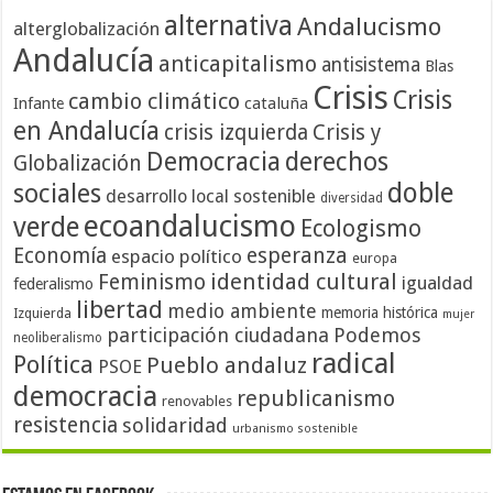
alternativa
Andalucismo
alterglobalización
Andalucía
anticapitalismo
antisistema
Blas
Crisis
Crisis
cambio climático
cataluña
Infante
en Andalucía
crisis izquierda
Crisis y
Democracia
derechos
Globalización
doble
sociales
desarrollo local sostenible
diversidad
ecoandalucismo
verde
Ecologismo
Economía
esperanza
espacio político
europa
identidad cultural
Feminismo
igualdad
federalismo
libertad
medio ambiente
memoria histórica
Izquierda
mujer
participación ciudadana
Podemos
neoliberalismo
radical
Política
Pueblo andaluz
PSOE
democracia
republicanismo
renovables
resistencia
solidaridad
urbanismo sostenible