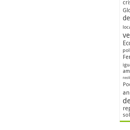
cri
Gl
de
loc
ve
Ec
pol
Fe
igu
am
neol
Po
an
d
re
so