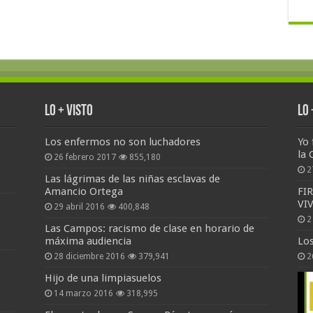
Lo + Visto
Lo
Los enfermos no son luchadores
Yo 
la 
26 febrero 2017
855,180
2
Las lágrimas de las niñas esclavas de
Amancio Ortega
FI
VI
29 abril 2016
400,848
2
Las Campos: racismo de clase en horario de
máxima audiencia
Lo
28 diciembre 2016
379,941
2
Hijo de una limpiasuelos
14 marzo 2016
318,995