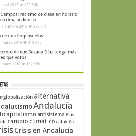
 abril 2016
400,848
 Campos: racismo de clase en horario
máxima audiencia
 diciembre 2016
379,941
o de una limpiasuelos
4 marzo 2016
318,995
secreto de que Susana Díaz tenga más
les que votos
2 mayo 2017
162,895
etas
alternativa
erglobalización
Andalucía
dalucismo
ticapitalismo
antisistema
Blas
cambio climático
cataluña
ante
isis
Crisis en Andalucía