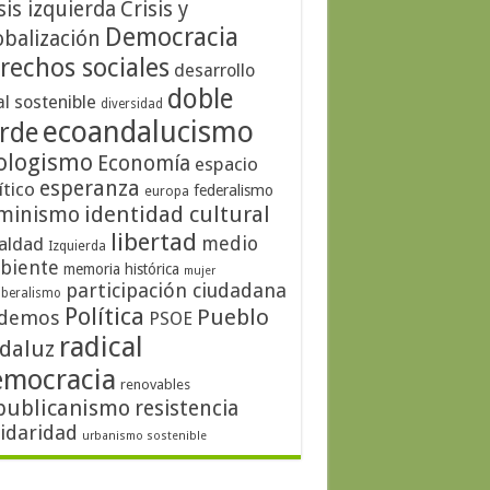
sis izquierda
Crisis y
Democracia
obalización
rechos sociales
desarrollo
doble
al sostenible
diversidad
ecoandalucismo
rde
ologismo
Economía
espacio
esperanza
ítico
federalismo
europa
identidad cultural
minismo
libertad
medio
aldad
Izquierda
biente
memoria histórica
mujer
participación ciudadana
iberalismo
Política
Pueblo
demos
PSOE
radical
daluz
emocracia
renovables
publicanismo
resistencia
lidaridad
urbanismo sostenible