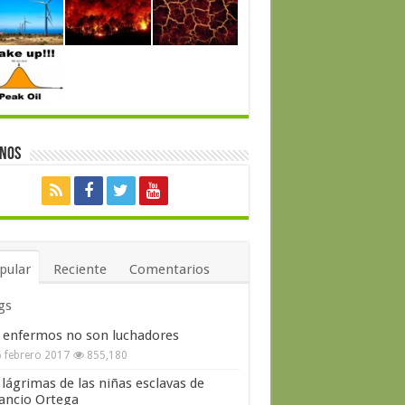
enos
pular
Reciente
Comentarios
gs
 enfermos no son luchadores
 febrero 2017
855,180
 lágrimas de las niñas esclavas de
ncio Ortega