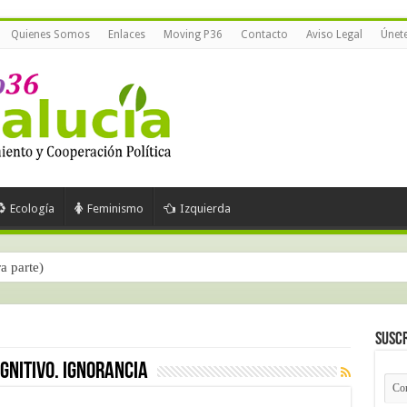
Quienes Somos
Enlaces
Moving P36
Contacto
Aviso Legal
Únet
Ecología
Feminismo
Izquierda
ra parte)
Suscr
gnitivo. ignorancia