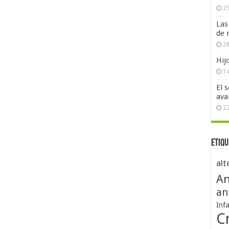
29
Las
de 
28
Hij
1
El 
ava
2
Etiqu
alt
An
an
Inf
Cr