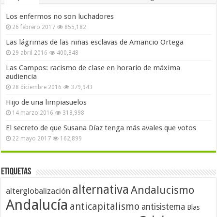
Los enfermos no son luchadores
26 febrero 2017
855,182
Las lágrimas de las niñas esclavas de Amancio Ortega
29 abril 2016
400,848
Las Campos: racismo de clase en horario de máxima
audiencia
28 diciembre 2016
379,943
Hijo de una limpiasuelos
14 marzo 2016
318,998
El secreto de que Susana Díaz tenga más avales que votos
22 mayo 2017
162,899
Etiquetas
alternativa
Andalucismo
alterglobalización
Andalucía
anticapitalismo
antisistema
Blas