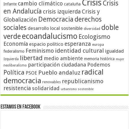
Crisis
Crisis
cambio climático
cataluña
Infante
en Andalucía
crisis izquierda
Crisis y
Democracia
derechos
Globalización
doble
sociales
desarrollo local sostenible
diversidad
ecoandalucismo
verde
Ecologismo
Economía
esperanza
espacio político
europa
identidad cultural
Feminismo
igualdad
federalismo
libertad
medio ambiente
memoria histórica
Izquierda
mujer
participación ciudadana
Podemos
neoliberalismo
radical
Política
Pueblo andaluz
PSOE
democracia
republicanismo
renovables
resistencia
solidaridad
urbanismo sostenible
Estamos en Facebook