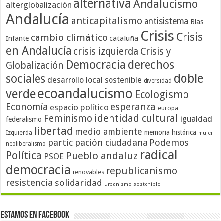
alternativa
Andalucismo
alterglobalización
Andalucía
anticapitalismo
antisistema
Blas
Crisis
Crisis
cambio climático
cataluña
Infante
en Andalucía
crisis izquierda
Crisis y
Democracia
derechos
Globalización
doble
sociales
desarrollo local sostenible
diversidad
ecoandalucismo
verde
Ecologismo
Economía
esperanza
espacio político
europa
identidad cultural
Feminismo
igualdad
federalismo
libertad
medio ambiente
memoria histórica
Izquierda
mujer
participación ciudadana
Podemos
neoliberalismo
radical
Política
Pueblo andaluz
PSOE
democracia
republicanismo
renovables
resistencia
solidaridad
urbanismo sostenible
Estamos en Facebook