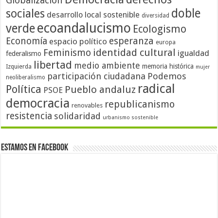
Globalización
doble
sociales
desarrollo local sostenible
diversidad
ecoandalucismo
verde
Ecologismo
Economía
esperanza
espacio político
europa
identidad cultural
Feminismo
igualdad
federalismo
libertad
medio ambiente
memoria histórica
Izquierda
mujer
participación ciudadana
Podemos
neoliberalismo
radical
Política
Pueblo andaluz
PSOE
democracia
republicanismo
renovables
resistencia
solidaridad
urbanismo sostenible
Estamos en Facebook