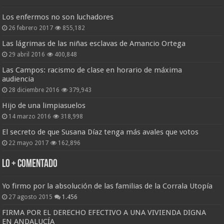
Los enfermos no son luchadores
26 febrero 2017
855,182
Las lágrimas de las niñas esclavas de Amancio Ortega
29 abril 2016
400,848
Las Campos: racismo de clase en horario de máxima
audiencia
28 diciembre 2016
379,943
Hijo de una limpiasuelos
14 marzo 2016
318,998
El secreto de que Susana Díaz tenga más avales que votos
22 mayo 2017
162,896
Lo + Comentado
Yo firmo por la absolución de las familias de la Corrala Utopía
27 agosto 2015
1.456
FIRMA POR EL DERECHO EFECTIVO A UNA VIVIENDA DIGNA
EN ANDALUCÍA