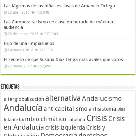
Las lágrimas de las niñas esclavas de Amancio Ortega
29 abril 2016
400,848
Las Campos: racismo de clase en horario de máxima
audiencia
28 diciembre 2016
379,943
Hijo de una limpiasuelos
14 marzo 2016
318,998
El secreto de que Susana Díaz tenga más avales que votos
22 mayo 2017
162,896
Etiquetas
alternativa
Andalucismo
alterglobalización
Andalucía
anticapitalismo
antisistema
Blas
Crisis
Crisis
cambio climático
cataluña
Infante
en Andalucía
crisis izquierda
Crisis y
Democracia
derechos