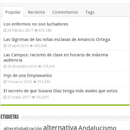
Popular
Reciente
Comentarios
Tags
Los enfermos no son luchadores
26 febrero 2017
855,180
Las lágrimas de las niñas esclavas de Amancio Ortega
29 abril 2016
400,848
Las Campos: racismo de clase en horario de máxima
audiencia
28 diciembre 2016
379,941
Hijo de una limpiasuelos
14 marzo 2016
318,995
El secreto de que Susana Díaz tenga más avales que votos
22 mayo 2017
162,895
Etiquetas
alternativa
Andalucismo
alterglobalización