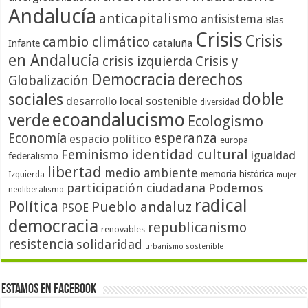
Andalucía
anticapitalismo
antisistema
Blas
Crisis
Crisis
cambio climático
cataluña
Infante
en Andalucía
crisis izquierda
Crisis y
Democracia
derechos
Globalización
doble
sociales
desarrollo local sostenible
diversidad
ecoandalucismo
verde
Ecologismo
Economía
esperanza
espacio político
europa
identidad cultural
Feminismo
igualdad
federalismo
libertad
medio ambiente
memoria histórica
Izquierda
mujer
participación ciudadana
Podemos
neoliberalismo
radical
Política
Pueblo andaluz
PSOE
democracia
republicanismo
renovables
resistencia
solidaridad
urbanismo sostenible
Estamos en Facebook