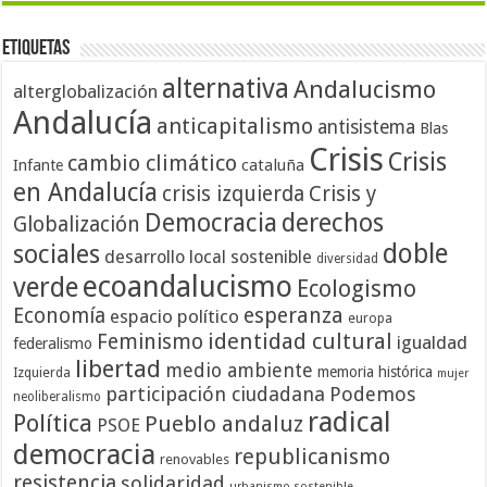
Etiquetas
alternativa
Andalucismo
alterglobalización
Andalucía
anticapitalismo
antisistema
Blas
Crisis
Crisis
cambio climático
cataluña
Infante
en Andalucía
crisis izquierda
Crisis y
Democracia
derechos
Globalización
doble
sociales
desarrollo local sostenible
diversidad
ecoandalucismo
verde
Ecologismo
Economía
esperanza
espacio político
europa
identidad cultural
Feminismo
igualdad
federalismo
libertad
medio ambiente
memoria histórica
Izquierda
mujer
participación ciudadana
Podemos
neoliberalismo
radical
Política
Pueblo andaluz
PSOE
democracia
republicanismo
renovables
resistencia
solidaridad
urbanismo sostenible