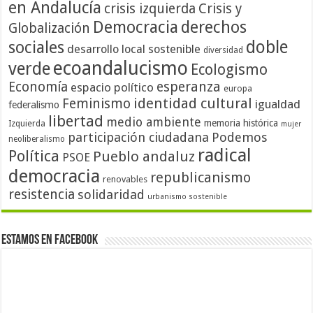
en Andalucía
crisis izquierda
Crisis y
Democracia
derechos
Globalización
doble
sociales
desarrollo local sostenible
diversidad
ecoandalucismo
verde
Ecologismo
Economía
esperanza
espacio político
europa
identidad cultural
Feminismo
igualdad
federalismo
libertad
medio ambiente
memoria histórica
Izquierda
mujer
participación ciudadana
Podemos
neoliberalismo
radical
Política
Pueblo andaluz
PSOE
democracia
republicanismo
renovables
resistencia
solidaridad
urbanismo sostenible
Estamos en Facebook