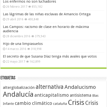
Los enfermos no son luchadores
26 febrero 2017
855,182
Las lágrimas de las niñas esclavas de Amancio Ortega
29 abril 2016
400,848
Las Campos: racismo de clase en horario de máxima
audiencia
28 diciembre 2016
379,943
Hijo de una limpiasuelos
14 marzo 2016
318,998
El secreto de que Susana Díaz tenga más avales que votos
22 mayo 2017
162,899
Etiquetas
alternativa
Andalucismo
alterglobalización
Andalucía
anticapitalismo
antisistema
Blas
Crisis
Crisis
cambio climático
cataluña
Infante