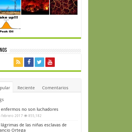
enos
pular
Reciente
Comentarios
gs
 enfermos no son luchadores
 febrero 2017
855,182
 lágrimas de las niñas esclavas de
ncio Ortega