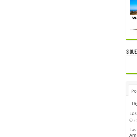
Sigu
Po
Ta
Los
26
Las
Ama