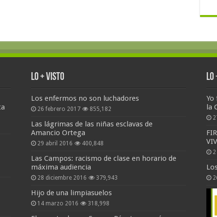
Lo + Visto
Lo
Los enfermos no son luchadores
Yo 
ta
la 
26 febrero 2017
855,182
2
Las lágrimas de las niñas esclavas de
Amancio Ortega
FI
VI
29 abril 2016
400,848
2
Las Campos: racismo de clase en horario de
máxima audiencia
Lo
28 diciembre 2016
379,943
2
Hijo de una limpiasuelos
14 marzo 2016
318,998