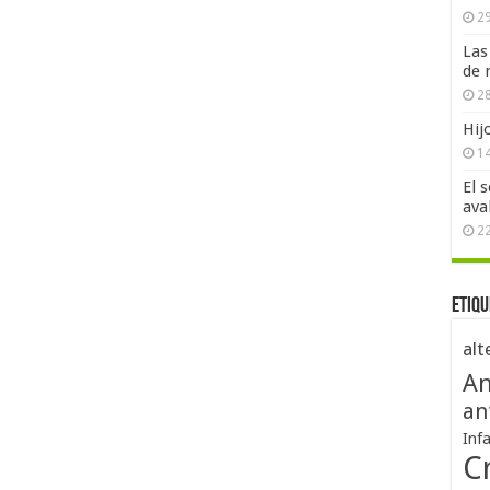
29
Las
de 
28
Hij
1
El 
ava
2
Etiqu
alt
An
an
Inf
Cr