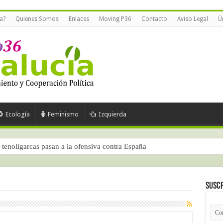
a?
Quienes Somos
Enlaces
Moving P36
Contacto
Aviso Legal
Ú
Ecología
Feminismo
Izquierda
tenoligarcas pasan a la ofensiva contra España
Suscr