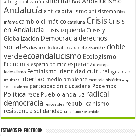
alternativa
Andalucismo
alterglobalización
Andalucía
anticapitalismo
antisistema
Blas
Crisis
Crisis
cambio climático
cataluña
Infante
en Andalucía
crisis izquierda
Crisis y
Democracia
derechos
Globalización
doble
sociales
desarrollo local sostenible
diversidad
ecoandalucismo
verde
Ecologismo
Economía
esperanza
espacio político
europa
identidad cultural
Feminismo
igualdad
federalismo
libertad
medio ambiente
memoria histórica
Izquierda
mujer
participación ciudadana
Podemos
neoliberalismo
radical
Política
Pueblo andaluz
PSOE
democracia
republicanismo
renovables
resistencia
solidaridad
urbanismo sostenible
Estamos en Facebook