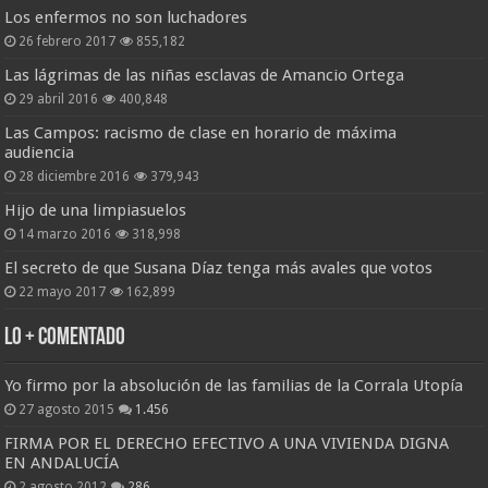
Los enfermos no son luchadores
26 febrero 2017
855,182
Las lágrimas de las niñas esclavas de Amancio Ortega
29 abril 2016
400,848
Las Campos: racismo de clase en horario de máxima
audiencia
28 diciembre 2016
379,943
Hijo de una limpiasuelos
14 marzo 2016
318,998
El secreto de que Susana Díaz tenga más avales que votos
22 mayo 2017
162,899
Lo + Comentado
Yo firmo por la absolución de las familias de la Corrala Utopía
27 agosto 2015
1.456
FIRMA POR EL DERECHO EFECTIVO A UNA VIVIENDA DIGNA
EN ANDALUCÍA
2 agosto 2012
286