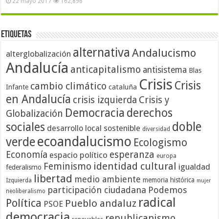
22 mayo 2017
162,896
Etiquetas
alternativa
Andalucismo
alterglobalización
Andalucía
anticapitalismo
antisistema
Blas
Crisis
Crisis
cambio climático
cataluña
Infante
en Andalucía
crisis izquierda
Crisis y
Democracia
derechos
Globalización
doble
sociales
desarrollo local sostenible
diversidad
ecoandalucismo
verde
Ecologismo
Economía
esperanza
espacio político
europa
identidad cultural
Feminismo
igualdad
federalismo
libertad
medio ambiente
memoria histórica
Izquierda
mujer
participación ciudadana
Podemos
neoliberalismo
radical
Política
Pueblo andaluz
PSOE
democracia
republicanismo