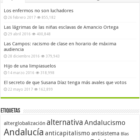
Los enfermos no son luchadores
26 febrero 2017
855,182
Las lágrimas de las niñas esclavas de Amancio Ortega
29 abril 2016
400,848
Las Campos: racismo de clase en horario de máxima
audiencia
28 diciembre 2016
379,943
Hijo de una limpiasuelos
14 marzo 2016
318,998
El secreto de que Susana Díaz tenga más avales que votos
22 mayo 2017
162,899
Etiquetas
alternativa
Andalucismo
alterglobalización
Andalucía
anticapitalismo
antisistema
Blas