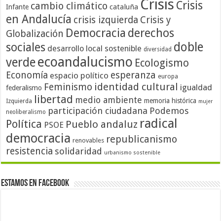
Crisis
Crisis
cambio climático
cataluña
Infante
en Andalucía
crisis izquierda
Crisis y
Democracia
derechos
Globalización
doble
sociales
desarrollo local sostenible
diversidad
ecoandalucismo
verde
Ecologismo
Economía
esperanza
espacio político
europa
identidad cultural
Feminismo
igualdad
federalismo
libertad
medio ambiente
memoria histórica
Izquierda
mujer
participación ciudadana
Podemos
neoliberalismo
radical
Política
Pueblo andaluz
PSOE
democracia
republicanismo
renovables
resistencia
solidaridad
urbanismo sostenible
Estamos en Facebook