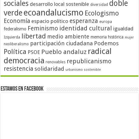
doble
sociales
desarrollo local sostenible
diversidad
ecoandalucismo
verde
Ecologismo
Economía
esperanza
espacio político
europa
identidad cultural
Feminismo
igualdad
federalismo
libertad
medio ambiente
memoria histórica
Izquierda
mujer
participación ciudadana
Podemos
neoliberalismo
radical
Política
Pueblo andaluz
PSOE
democracia
republicanismo
renovables
resistencia
solidaridad
urbanismo sostenible
Estamos en Facebook