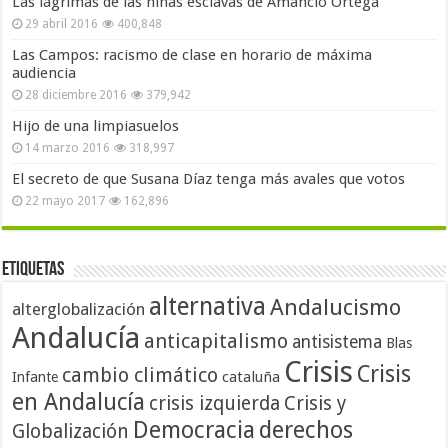
Las lágrimas de las niñas esclavas de Amancio Ortega
29 abril 2016
400,848
Las Campos: racismo de clase en horario de máxima
audiencia
28 diciembre 2016
379,942
Hijo de una limpiasuelos
14 marzo 2016
318,997
El secreto de que Susana Díaz tenga más avales que votos
22 mayo 2017
162,896
Etiquetas
alternativa
Andalucismo
alterglobalización
Andalucía
anticapitalismo
antisistema
Blas
Crisis
Crisis
cambio climático
cataluña
Infante
en Andalucía
crisis izquierda
Crisis y
Democracia
derechos
Globalización