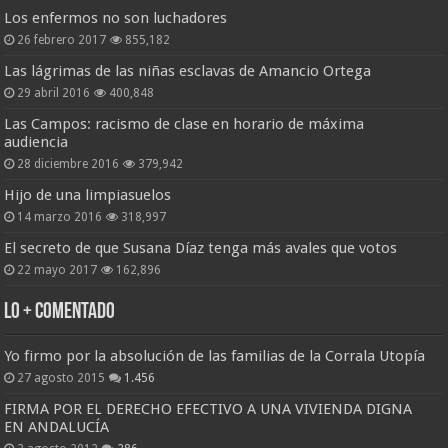
Los enfermos no son luchadores
26 febrero 2017
855,182
Las lágrimas de las niñas esclavas de Amancio Ortega
29 abril 2016
400,848
Las Campos: racismo de clase en horario de máxima
audiencia
28 diciembre 2016
379,942
Hijo de una limpiasuelos
14 marzo 2016
318,997
El secreto de que Susana Díaz tenga más avales que votos
22 mayo 2017
162,896
Lo + Comentado
Yo firmo por la absolución de las familias de la Corrala Utopía
27 agosto 2015
1.456
FIRMA POR EL DERECHO EFECTIVO A UNA VIVIENDA DIGNA
EN ANDALUCÍA