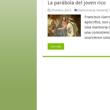
La parábola del joven rico
29 enero 2013
Democracia
,
General
,
Francisco Garri
apócrifos, son 
Una memoria con
una consistenci
ocurrieron sino 
Leer más