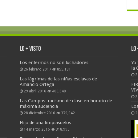
Lo + Visto
Lo
Los enfermos no son luchadores
Yo 
la 
26 febrero 2017
855,181
2
Las lágrimas de las niñas esclavas de
Amancio Ortega
FI
VI
29 abril 2016
400,848
2
Las Campos: racismo de clase en horario de
máxima audiencia
Lo
28 diciembre 2016
379,942
2
Hijo de una limpiasuelos
14 marzo 2016
318,995