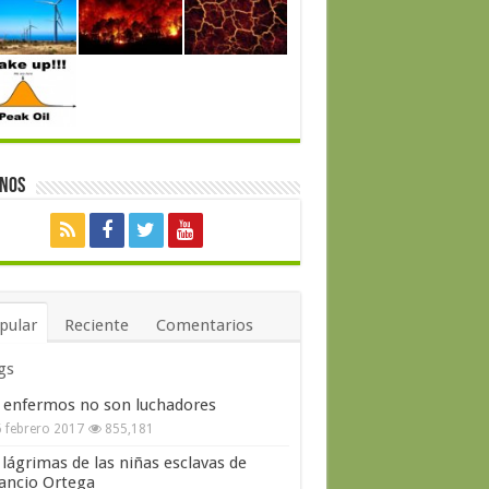
enos
pular
Reciente
Comentarios
gs
 enfermos no son luchadores
 febrero 2017
855,181
 lágrimas de las niñas esclavas de
ncio Ortega