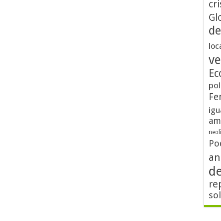
cri
Gl
de
loc
ve
Ec
pol
Fe
igu
am
neol
Po
an
d
re
so