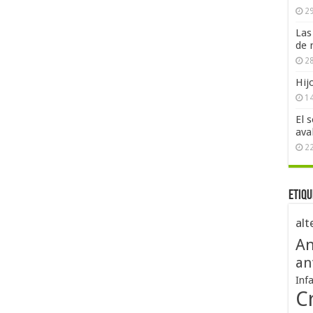
29
Las
de 
28
Hij
1
El 
ava
2
Etiqu
alt
An
an
Inf
Cr