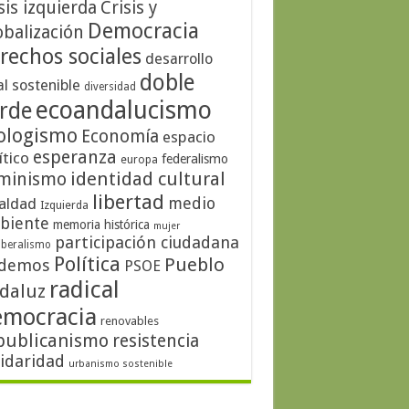
sis izquierda
Crisis y
Democracia
obalización
rechos sociales
desarrollo
doble
al sostenible
diversidad
ecoandalucismo
rde
ologismo
Economía
espacio
esperanza
ítico
federalismo
europa
identidad cultural
minismo
libertad
medio
aldad
Izquierda
biente
memoria histórica
mujer
participación ciudadana
iberalismo
Política
Pueblo
demos
PSOE
radical
daluz
emocracia
renovables
publicanismo
resistencia
lidaridad
urbanismo sostenible