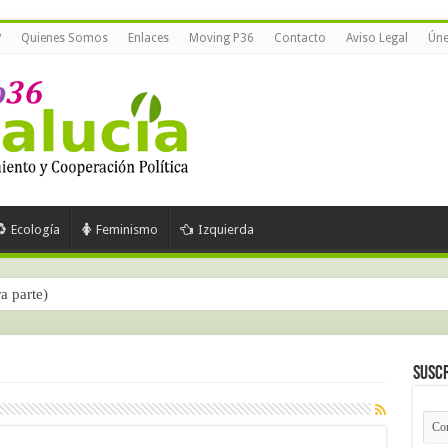
?
Quienes Somos
Enlaces
Moving P36
Contacto
Aviso Legal
Úne
Ecología
Feminismo
Izquierda
ra parte)
Suscr