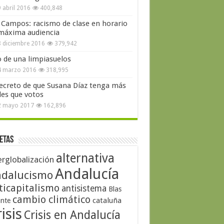
 abril 2016
400,848
 Campos: racismo de clase en horario
máxima audiencia
 diciembre 2016
379,942
o de una limpiasuelos
4 marzo 2016
318,995
secreto de que Susana Díaz tenga más
les que votos
2 mayo 2017
162,896
etas
alternativa
erglobalización
Andalucía
dalucismo
ticapitalismo
antisistema
Blas
cambio climático
cataluña
ante
isis
Crisis en Andalucía