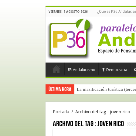
¿Qué es P36 Andalucía
VIERNES, 7 AGOSTO 2026
Andalucismo
Democracia
Última hora
La masificación turística (terce
Portada
/
Archivo del tag :
joven rico
Archivo del tag :
joven rico