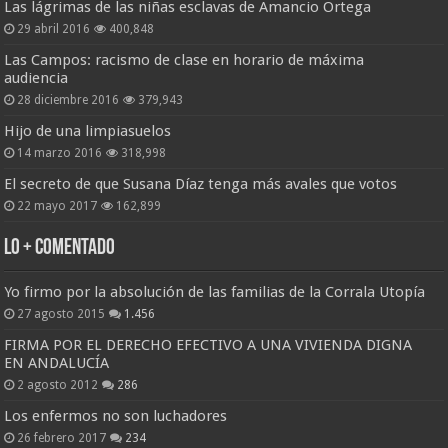
Las lágrimas de las niñas esclavas de Amancio Ortega
29 abril 2016
400,848
Las Campos: racismo de clase en horario de máxima
audiencia
28 diciembre 2016
379,943
Hijo de una limpiasuelos
14 marzo 2016
318,998
El secreto de que Susana Díaz tenga más avales que votos
22 mayo 2017
162,899
Lo + Comentado
Yo firmo por la absolución de las familias de la Corrala Utopía
27 agosto 2015
1.456
FIRMA POR EL DERECHO EFECTIVO A UNA VIVIENDA DIGNA
EN ANDALUCÍA
2 agosto 2012
286
Los enfermos no son luchadores
26 febrero 2017
234