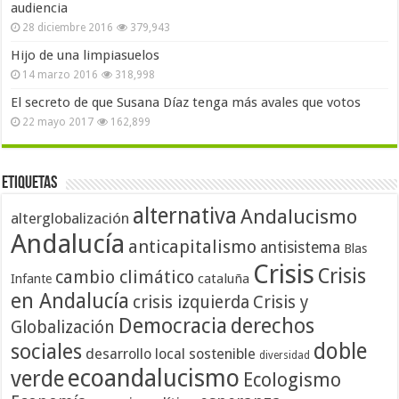
audiencia
28 diciembre 2016
379,943
Hijo de una limpiasuelos
14 marzo 2016
318,998
El secreto de que Susana Díaz tenga más avales que votos
22 mayo 2017
162,899
Etiquetas
alternativa
Andalucismo
alterglobalización
Andalucía
anticapitalismo
antisistema
Blas
Crisis
Crisis
cambio climático
cataluña
Infante
en Andalucía
crisis izquierda
Crisis y
Democracia
derechos
Globalización
doble
sociales
desarrollo local sostenible
diversidad
ecoandalucismo
verde
Ecologismo