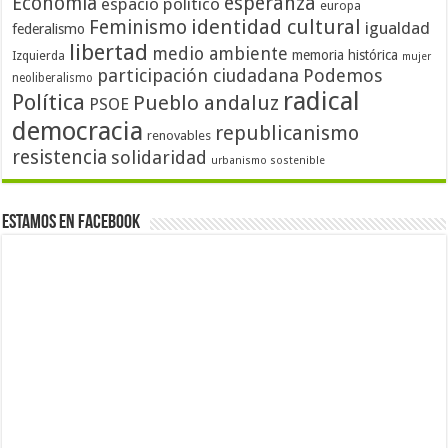
Economía
esperanza
espacio político
europa
identidad cultural
Feminismo
igualdad
federalismo
libertad
medio ambiente
memoria histórica
Izquierda
mujer
participación ciudadana
Podemos
neoliberalismo
radical
Política
Pueblo andaluz
PSOE
democracia
republicanismo
renovables
resistencia
solidaridad
urbanismo sostenible
Estamos en Facebook