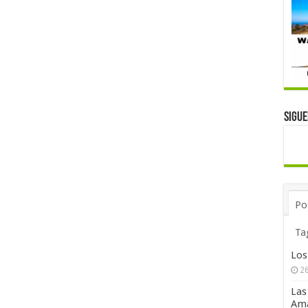
Sigu
Po
Ta
Los
26
Las
Ama