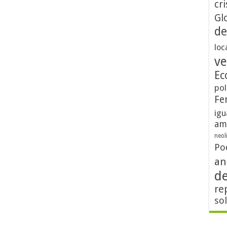
cri
Gl
de
loc
ve
Ec
pol
Fe
igu
am
neol
Po
an
d
re
so