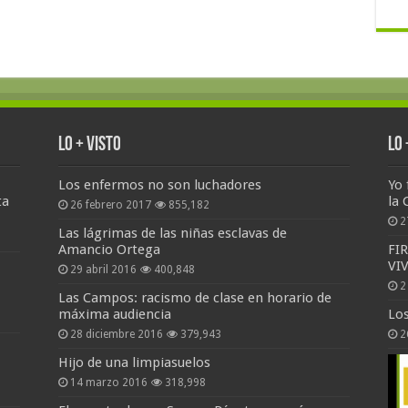
Lo + Visto
Lo
Los enfermos no son luchadores
Yo 
ta
la 
26 febrero 2017
855,182
2
Las lágrimas de las niñas esclavas de
Amancio Ortega
FI
VI
29 abril 2016
400,848
2
Las Campos: racismo de clase en horario de
máxima audiencia
Lo
28 diciembre 2016
379,943
2
Hijo de una limpiasuelos
14 marzo 2016
318,998