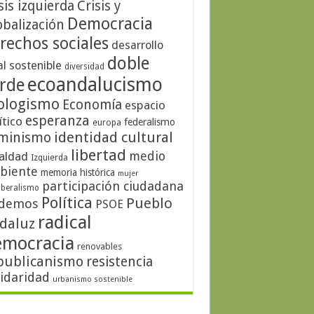
sis izquierda
Crisis y
Democracia
obalización
rechos sociales
desarrollo
doble
al sostenible
diversidad
ecoandalucismo
rde
ologismo
Economía
espacio
esperanza
ítico
federalismo
europa
identidad cultural
minismo
libertad
medio
aldad
Izquierda
biente
memoria histórica
mujer
participación ciudadana
iberalismo
Política
Pueblo
demos
PSOE
radical
daluz
emocracia
renovables
publicanismo
resistencia
lidaridad
urbanismo sostenible