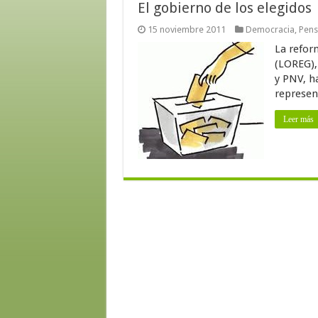
El gobierno de los elegidos
15 noviembre 2011
Democracia
,
Pens
La refor
(LOREG),
y PNV, h
represen
Leer más