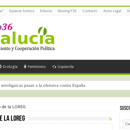
a?
Quienes Somos
Enlaces
Moving P36
Contacto
Aviso Legal
Ú
Ecología
Feminismo
Izquierda
tenoligarcas pasan a la ofensiva contra España
n de la LOREG
Suscr
e la LOREG