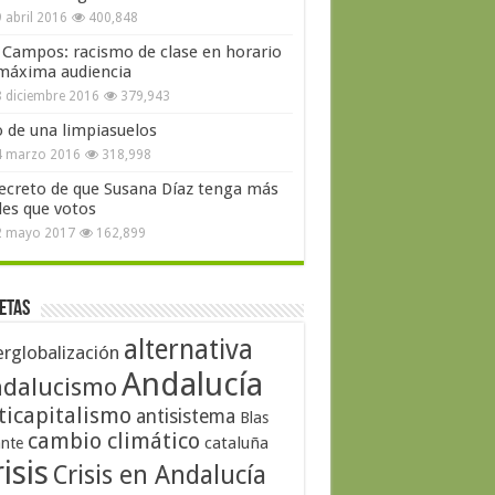
 abril 2016
400,848
 Campos: racismo de clase en horario
máxima audiencia
 diciembre 2016
379,943
o de una limpiasuelos
4 marzo 2016
318,998
secreto de que Susana Díaz tenga más
les que votos
2 mayo 2017
162,899
etas
alternativa
erglobalización
Andalucía
dalucismo
ticapitalismo
antisistema
Blas
cambio climático
cataluña
ante
isis
Crisis en Andalucía