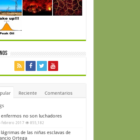
enos
pular
Reciente
Comentarios
gs
 enfermos no son luchadores
 febrero 2017
855,182
 lágrimas de las niñas esclavas de
ncio Ortega