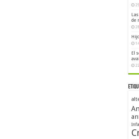
29
Las
de 
28
Hij
1
El 
ava
2
Etiqu
alt
An
an
Inf
Cr