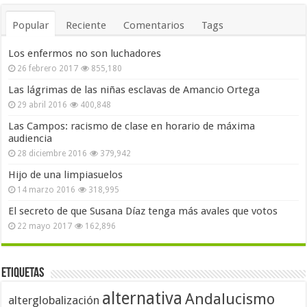
Popular
Reciente
Comentarios
Tags
Los enfermos no son luchadores
26 febrero 2017
855,180
Las lágrimas de las niñas esclavas de Amancio Ortega
29 abril 2016
400,848
Las Campos: racismo de clase en horario de máxima
audiencia
28 diciembre 2016
379,942
Hijo de una limpiasuelos
14 marzo 2016
318,995
El secreto de que Susana Díaz tenga más avales que votos
22 mayo 2017
162,896
Etiquetas
alternativa
Andalucismo
alterglobalización