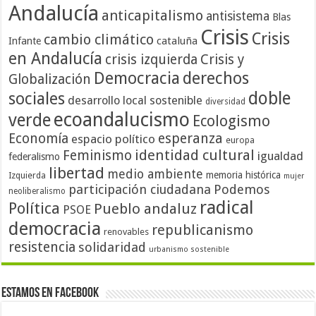
Andalucía
anticapitalismo
antisistema
Blas
Crisis
Crisis
cambio climático
cataluña
Infante
en Andalucía
crisis izquierda
Crisis y
Democracia
derechos
Globalización
doble
sociales
desarrollo local sostenible
diversidad
ecoandalucismo
verde
Ecologismo
Economía
esperanza
espacio político
europa
identidad cultural
Feminismo
igualdad
federalismo
libertad
medio ambiente
memoria histórica
Izquierda
mujer
participación ciudadana
Podemos
neoliberalismo
radical
Política
Pueblo andaluz
PSOE
democracia
republicanismo
renovables
resistencia
solidaridad
urbanismo sostenible
Estamos en Facebook