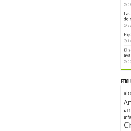
29
Las
de 
28
Hij
1
El 
ava
2
Etiqu
alt
An
an
Inf
Cr