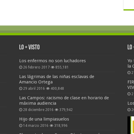
Lo + Visto
Lo
Los enfermos no son luchadores
Yo 
la 
26 febrero 2017
855,181
2
Las lágrimas de las niñas esclavas de
Amancio Ortega
FI
VI
29 abril 2016
400,848
2
Las Campos: racismo de clase en horario de
máxima audiencia
Lo
28 diciembre 2016
379,942
2
Hijo de una limpiasuelos
14 marzo 2016
318,996