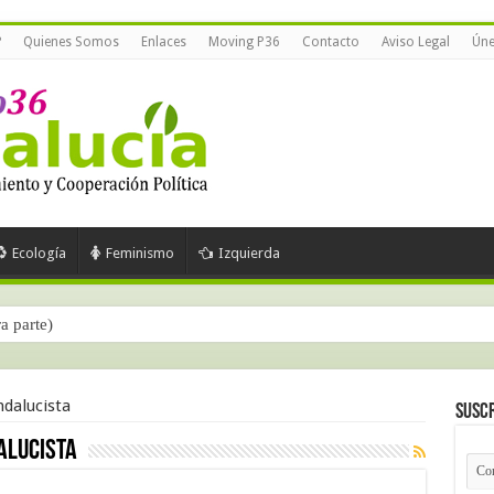
?
Quienes Somos
Enlaces
Moving P36
Contacto
Aviso Legal
Úne
Ecología
Feminismo
Izquierda
ra parte)
dalucista
Suscr
alucista