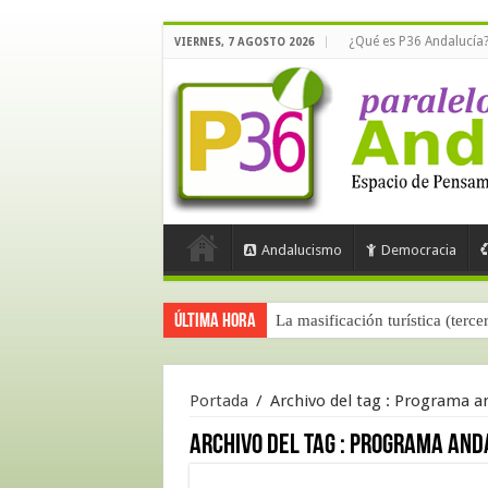
¿Qué es P36 Andalucía
VIERNES, 7 AGOSTO 2026
Andalucismo
Democracia
Última hora
La masificación turística (terce
Portada
/
Archivo del tag :
Programa an
Archivo del tag :
Programa and