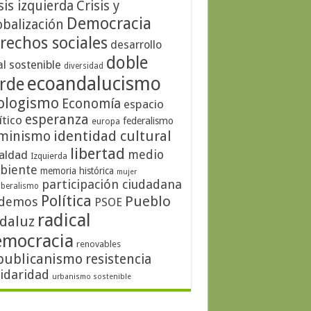
sis izquierda
Crisis y
Democracia
obalización
rechos sociales
desarrollo
doble
al sostenible
diversidad
ecoandalucismo
rde
ologismo
Economía
espacio
esperanza
ítico
federalismo
europa
identidad cultural
minismo
libertad
medio
aldad
Izquierda
biente
memoria histórica
mujer
participación ciudadana
iberalismo
Política
Pueblo
demos
PSOE
radical
daluz
emocracia
renovables
publicanismo
resistencia
lidaridad
urbanismo sostenible