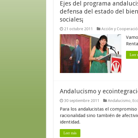
Ejes del programa andalucis
defensa del estado del bien
sociales¡
21 octubre 2011
Acción y Cooperación
Vamos
Renta
Leer 
Andalucismo y ecointegraci
30 septiembre 2011
Andalucismo
,
Eco
Para los andalucistas el compromiso
racionalidad sino también de afectiv
identidad.
Leer más