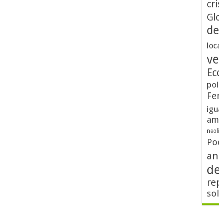
cri
Gl
de
loc
ve
Ec
pol
Fe
igu
am
neol
Po
an
d
re
so