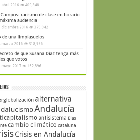
 abril 2016
400,848
 Campos: racismo de clase en horario
máxima audiencia
 diciembre 2016
379,942
o de una limpiasuelos
4 marzo 2016
318,996
secreto de que Susana Díaz tenga más
les que votos
2 mayo 2017
162,896
etas
alternativa
erglobalización
Andalucía
dalucismo
ticapitalismo
antisistema
Blas
cambio climático
cataluña
ante
isis
Crisis en Andalucía