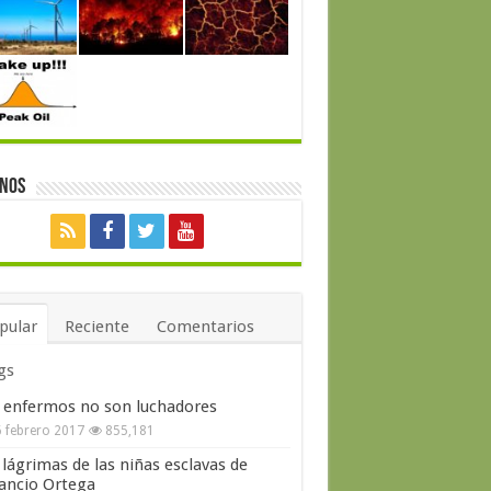
enos
pular
Reciente
Comentarios
gs
 enfermos no son luchadores
 febrero 2017
855,181
 lágrimas de las niñas esclavas de
ncio Ortega