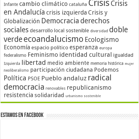
Crisis
Crisis
cambio climático
cataluña
Infante
en Andalucía
crisis izquierda
Crisis y
Democracia
derechos
Globalización
doble
sociales
desarrollo local sostenible
diversidad
ecoandalucismo
verde
Ecologismo
Economía
esperanza
espacio político
europa
identidad cultural
Feminismo
igualdad
federalismo
libertad
medio ambiente
memoria histórica
Izquierda
mujer
participación ciudadana
Podemos
neoliberalismo
radical
Política
Pueblo andaluz
PSOE
democracia
republicanismo
renovables
resistencia
solidaridad
urbanismo sostenible
Estamos en Facebook