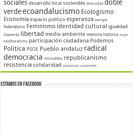
doble
sociales
desarrollo local sostenible
diversidad
ecoandalucismo
verde
Ecologismo
Economía
esperanza
espacio político
europa
identidad cultural
Feminismo
igualdad
federalismo
libertad
medio ambiente
memoria histórica
Izquierda
mujer
participación ciudadana
Podemos
neoliberalismo
radical
Política
Pueblo andaluz
PSOE
democracia
republicanismo
renovables
resistencia
solidaridad
urbanismo sostenible
Estamos en Facebook