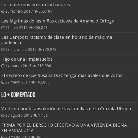
Los enfermos no son luchadores
26 febrero 2017
855,181
Las lágrimas de las niñas esclavas de Amancio Ortega
29 abril 2016
400,848
Las Campos: racismo de clase en horario de máxima
audiencia
28 diciembre 2016
379,942
Hijo de una limpiasuelos
14 marzo 2016
318,996
El secreto de que Susana Díaz tenga más avales que votos
22 mayo 2017
162,896
Lo + Comentado
Yo firmo por la absolución de las familias de la Corrala Utopía
27 agosto 2015
1.456
FIRMA POR EL DERECHO EFECTIVO A UNA VIVIENDA DIGNA
EN ANDALUCÍA
2 agosto 2012
286