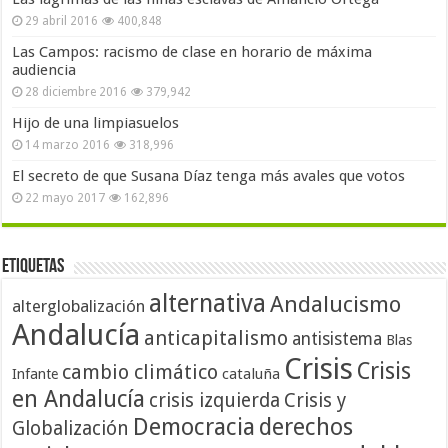
29 abril 2016
400,848
Las Campos: racismo de clase en horario de máxima
audiencia
28 diciembre 2016
379,942
Hijo de una limpiasuelos
14 marzo 2016
318,996
El secreto de que Susana Díaz tenga más avales que votos
22 mayo 2017
162,896
Etiquetas
alternativa
Andalucismo
alterglobalización
Andalucía
anticapitalismo
antisistema
Blas
Crisis
Crisis
cambio climático
cataluña
Infante
en Andalucía
crisis izquierda
Crisis y
Democracia
derechos
Globalización