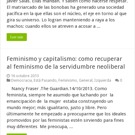
Javier Salas. Ellas mandan. Y saben cómo hacerse respetar.
El matriarcado de las bonobas ha generado una sociedad
pacífica en la que ellas son el núcleo, el eje en torno al que
gira su universo. Lo logran manteniendo a raya a los
machos: cuando ellos se atreven a acosar a ...
Leer más
Feminismo y capitalismo: como recuperar
al feminismo de la servidumbre neoliberal
16 octubre 2013
Democracia
,
Está Pasando
,
Feminismo
,
General
,
Izquierda
0
Nancy Fraser .The Guardian.14/10/2013. Como
feminista, siempre he asumido que luchando por la
emancipación de la mujer estaba construyendo un
mundo mejor; más igualitario, justo y libre. Pero
últimamente he empezado a preocuparme que los ideales
promovidos por las feministas estén sirviendo para fines
muy diferentes Me preocupa, ...