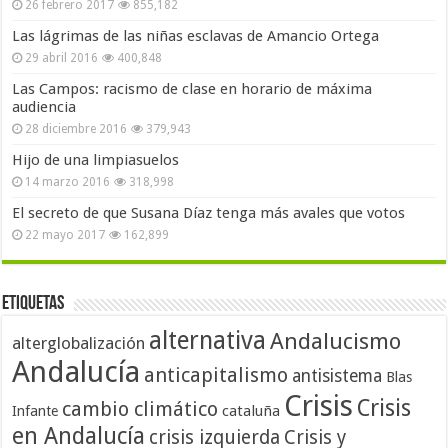
26 febrero 2017
855,182
Las lágrimas de las niñas esclavas de Amancio Ortega
29 abril 2016
400,848
Las Campos: racismo de clase en horario de máxima
audiencia
28 diciembre 2016
379,943
Hijo de una limpiasuelos
14 marzo 2016
318,998
El secreto de que Susana Díaz tenga más avales que votos
22 mayo 2017
162,899
Etiquetas
alternativa
Andalucismo
alterglobalización
Andalucía
anticapitalismo
antisistema
Blas
Crisis
Crisis
cambio climático
cataluña
Infante
en Andalucía
crisis izquierda
Crisis y