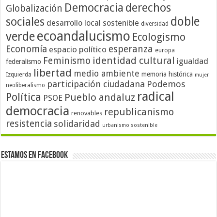
Democracia
derechos
Globalización
doble
sociales
desarrollo local sostenible
diversidad
ecoandalucismo
verde
Ecologismo
Economía
esperanza
espacio político
europa
identidad cultural
Feminismo
igualdad
federalismo
libertad
medio ambiente
memoria histórica
Izquierda
mujer
participación ciudadana
Podemos
neoliberalismo
radical
Política
Pueblo andaluz
PSOE
democracia
republicanismo
renovables
resistencia
solidaridad
urbanismo sostenible
Estamos en Facebook