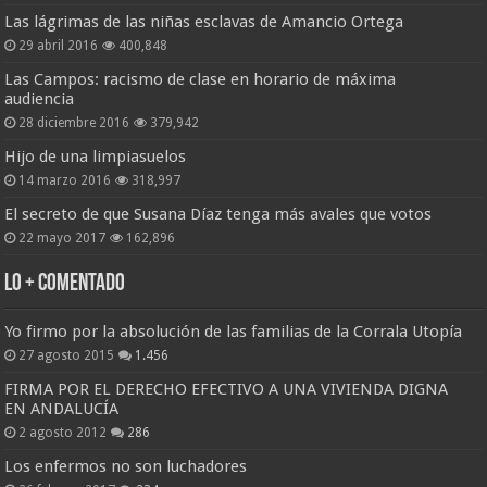
Las lágrimas de las niñas esclavas de Amancio Ortega
29 abril 2016
400,848
Las Campos: racismo de clase en horario de máxima
audiencia
28 diciembre 2016
379,942
Hijo de una limpiasuelos
14 marzo 2016
318,997
El secreto de que Susana Díaz tenga más avales que votos
22 mayo 2017
162,896
Lo + Comentado
Yo firmo por la absolución de las familias de la Corrala Utopía
27 agosto 2015
1.456
FIRMA POR EL DERECHO EFECTIVO A UNA VIVIENDA DIGNA
EN ANDALUCÍA
2 agosto 2012
286
Los enfermos no son luchadores