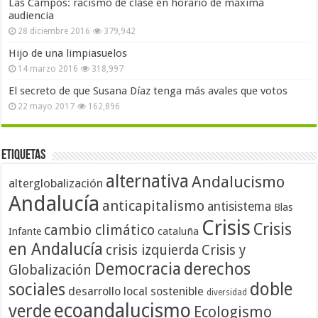
Las Campos: racismo de clase en horario de máxima
audiencia
28 diciembre 2016
379,942
Hijo de una limpiasuelos
14 marzo 2016
318,997
El secreto de que Susana Díaz tenga más avales que votos
22 mayo 2017
162,896
Etiquetas
alternativa
Andalucismo
alterglobalización
Andalucía
anticapitalismo
antisistema
Blas
Crisis
Crisis
cambio climático
cataluña
Infante
en Andalucía
crisis izquierda
Crisis y
Democracia
derechos
Globalización
doble
sociales
desarrollo local sostenible
diversidad
ecoandalucismo
verde
Ecologismo